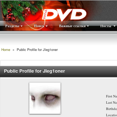
Разделы
Поиск
Важные ссылки
Посты
Правила
|
Home
»
Public Profile for JIeg1oner
Public Profile for JIeg1oner
First N
Last N
Birthda
Locatio