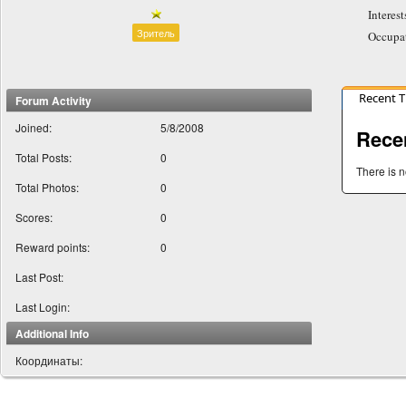
Interest
Зритель
Occupa
Recent 
Forum Activity
Joined:
5/8/2008
Rece
Total Posts:
0
There is n
Total Photos:
0
Scores:
0
Reward points:
0
Last Post:
Last Login:
Additional Info
Координаты: