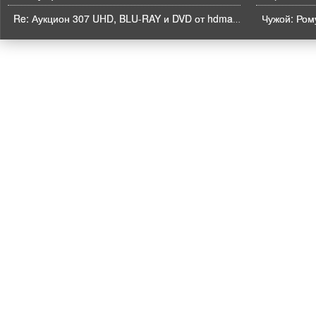
Чужой: Рому
Re: Аукцион 307 UHD, BLU-RAY и DVD от hdmaniac, окончание торгов в ЧЕТВЕРГ 6.08 в 21ч00м00с. по времени форума