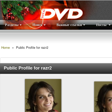
Разделы
Поиск
Важные ссылки
Посты
Правила
|
Home
»
Public Profile for razr2
Public Profile for razr2