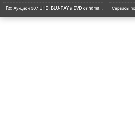
Re: Аукцион 307 UHD, BLU-RAY и DVD от hdmaniac, окончание торгов в ЧЕТВЕРГ 6.08 в 21ч00м00с. по времени форума