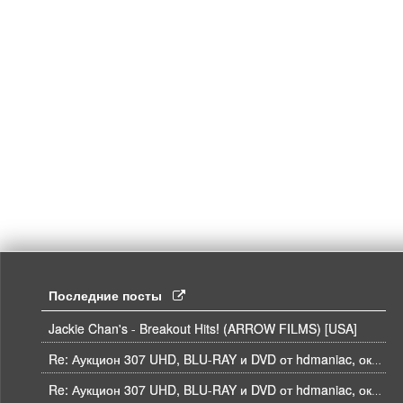
Последние посты
Jackie Chan's - Breakout Hits! (ARROW FILMS) [USA]
Re: Аукцион 307 UHD, BLU-RAY и DVD от hdmaniac, окончание торгов в ЧЕТВЕРГ 6.08 в 21ч00м00с. по времени форума
Re: Аукцион 307 UHD, BLU-RAY и DVD от hdmaniac, окончание торгов в ЧЕТВЕРГ 6.08 в 21ч00м00с. по времени форума