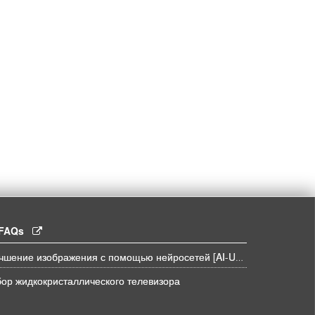
l FAQs
Улучшение изображения с помощью нейросетей [AI-UPSCALE]
ор жидкокристаллического телевизора