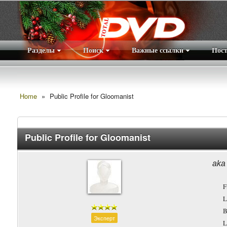
Разделы
Поиск
Важные ссылки
Пос
Home
»
Public Profile for Gloomanist
Public Profile for Gloomanist
aka
F
L
B
Эксперт
L