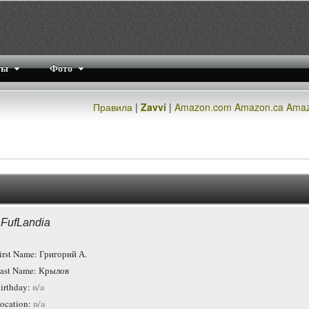
ты
Фото
Правила
|
Zavvi
|
Amazon.com
Amazon.ca
Amaz
 FufLandia
irst Name: Григорий А.
ast Name: Крылов
n/a
irthday:
n/a
ocation: