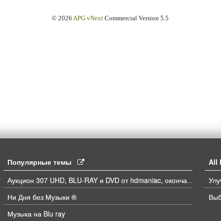
© 2026
APG vNext
Commercial Version 5.5
Популярные темы
Al
Аукцион 307 UHD, BLU-RAY и DVD от hdmaniac, окончание торгов в ЧЕТВЕРГ 6.08 в 21ч00м00с. по времени форума
Ни Дня без Музыки ®
Выб
Музыка на Blu ray