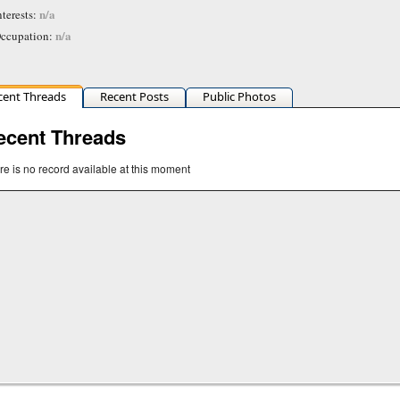
n/a
nterests:
n/a
ccupation:
cent Threads
Recent Posts
Public Photos
ecent Threads
re is no record available at this moment