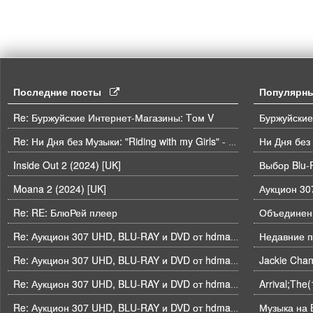
Последние посты
Популярн
Re: Буржуйские Интернет-Магазины: Tом V
Буржуйские
Ни Дня без
Re: Ни Дня без Музыки: "Riding with my Girls" - Die Spitz
Inside Out 2 (2024) [UK]
Выбор Blu-
Moana 2 (2024) [UK]
Re: RE: БлюРей плеер
Объединени
Недавние п
Re: Аукцион 307 UHD, BLU-RAY и DVD от hdmaniac, окончание торгов в ЧЕТВЕРГ 6.08 в 21ч00м00с. по времени форума
Re: Аукцион 307 UHD, BLU-RAY и DVD от hdmaniac, окончание торгов в ЧЕТВЕРГ 6.08 в 21ч00м00с. по времени форума
Arrival;The
Re: Аукцион 307 UHD, BLU-RAY и DVD от hdmaniac, окончание торгов в ЧЕТВЕРГ 6.08 в 21ч00м00с. по времени форума
Музыка на B
Re: Аукцион 307 UHD, BLU-RAY и DVD от hdmaniac, окончание торгов в ЧЕТВЕРГ 6.08 в 21ч00м00с. по времени форума