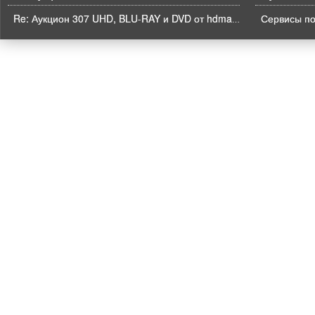
Re: Аукцион 307 UHD, BLU-RAY и DVD от hdmaniac, окончание торгов в ЧЕТВЕРГ 6.08 в 21ч00м00с. по времени форума