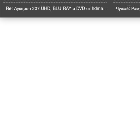
Чужой: Рому
Re: Аукцион 307 UHD, BLU-RAY и DVD от hdmaniac, окончание торгов в ЧЕТВЕРГ 6.08 в 21ч00м00с. по времени форума