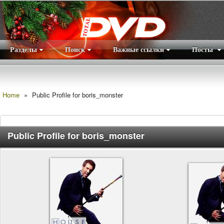
Разделы
Поиск
Важные ссылки
Посты
Правила
|
Home
»
Public Profile for boris_monster
Public Profile for boris_monster