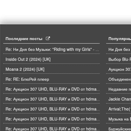
Последние посты
Популярн
Ни Дня без
Re: Ни Дня без Музыки: "Riding with my Girls" - Die Spitz
Inside Out 2 (2024) [UK]
Выбор Blu-
Moana 2 (2024) [UK]
Re: RE: БлюРей плеер
Объединени
Недавние п
Re: Аукцион 307 UHD, BLU-RAY и DVD от hdmaniac, окончание торгов в ЧЕТВЕРГ 6.08 в 21ч00м00с. по времени форума
Re: Аукцион 307 UHD, BLU-RAY и DVD от hdmaniac, окончание торгов в ЧЕТВЕРГ 6.08 в 21ч00м00с. по времени форума
Arrival;The
Re: Аукцион 307 UHD, BLU-RAY и DVD от hdmaniac, окончание торгов в ЧЕТВЕРГ 6.08 в 21ч00м00с. по времени форума
Музыка на B
Re: Аукцион 307 UHD, BLU-RAY и DVD от hdmaniac, окончание торгов в ЧЕТВЕРГ 6.08 в 21ч00м00с. по времени форума
Буржуйские
Re: Аукцион 307 UHD, BLU-RAY и DVD от hdmaniac, окончание торгов в ЧЕТВЕРГ 6.08 в 21ч00м00с. по времени форума