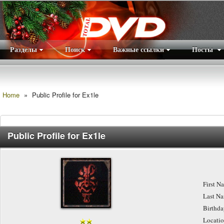
Разделы
Поиск
Важные ссылки
Посты
Правила
|
Home
»
Public Profile for Ex1le
Public Profile for Ex1le
First N
Last N
Birthd
Locati