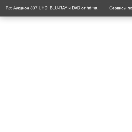
Re: Аукцион 307 UHD, BLU-RAY и DVD от hdmaniac, окончание торгов в ЧЕТВЕРГ 6.08 в 21ч00м00с. по времени форума