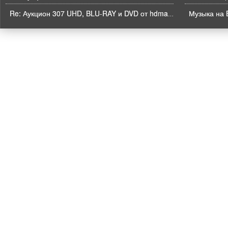
Музыка на B
Re: Аукцион 307 UHD, BLU-RAY и DVD от hdmaniac, окончание торгов в ЧЕТВЕРГ 6.08 в 21ч00м00с. по времени форума