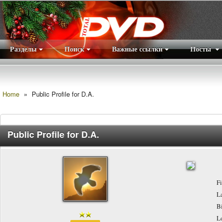
Разделы
Поиск
Важные ссылки
Посты
Правила
|
Home
»
Public Profile for D.A.
Public Profile for D.A.
F
L
B
L