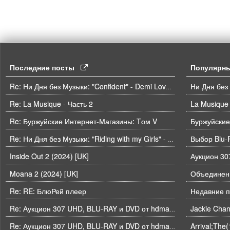
Последние посты
Популярн
Ни Дня без
Re: Ни Дня без Музыки: "Confident" - Demi Lovato
Re: La Musique - Часть 2
La Musique 
Re: Буржуйские Интернет-Магазины: Tом V
Буржуйские
Выбор Blu-
Re: Ни Дня без Музыки: "Riding with my Girls" - Die Spitz
Inside Out 2 (2024) [UK]
Moana 2 (2024) [UK]
Объединени
Re: RE: БлюРей плеер
Недавние п
Re: Аукцион 307 UHD, BLU-RAY и DVD от hdmaniac, окончание торгов в ЧЕТВЕРГ 6.08 в 21ч00м00с. по времени форума
Arrival;The
Re: Аукцион 307 UHD, BLU-RAY и DVD от hdmaniac, окончание торгов в ЧЕТВЕРГ 6.08 в 21ч00м00с. по времени форума