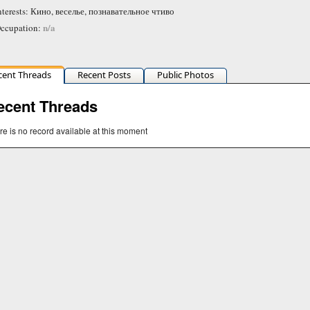
nterests: Кино, веселье, познавательное чтиво
n/a
ccupation:
cent Threads
Recent Posts
Public Photos
ecent Threads
re is no record available at this moment