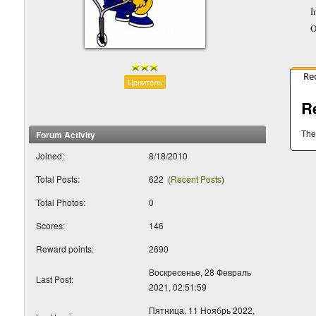
I
O
Re
Ценитель
R
The
Forum Activity
Joined:
8/18/2010
Total Posts:
622
(
Recent Posts
)
Total Photos:
0
Scores:
146
Reward points:
2690
Воскресенье, 28 Февраль
Last Post:
2021, 02:51:59
Пятница, 11 Ноябрь 2022,