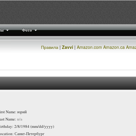
ты
Фото
Правила
|
Zavvi
|
Amazon.com
Amazon.ca
Amaz
irst Name: юрий
n/a
ast Name:
irthday: 2/8/1984 (mm/dd/yyyy)
ocation: Санкт-Петербург