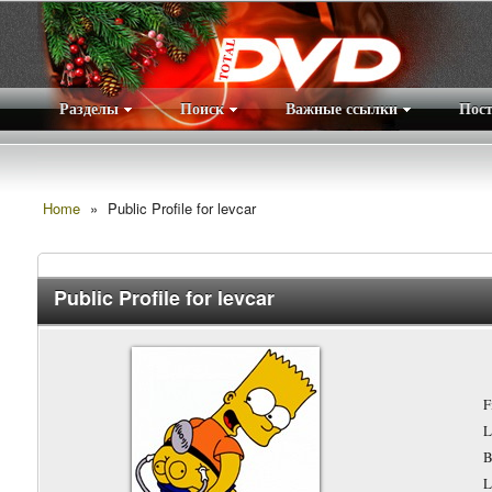
Разделы
Поиск
Важные ссылки
Пос
Home
»
Public Profile for levcar
Public Profile for levcar
F
L
B
L