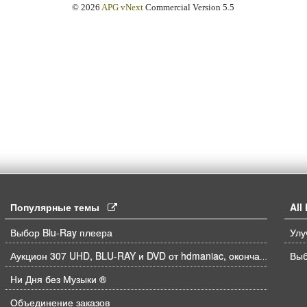
© 2026
APG vNext
Commercial Version 5.5
Популярные темы
Al
Выбор Blu-Ray плеера
Выб
Аукцион 307 UHD, BLU-RAY и DVD от hdmaniac, окончание торгов в ЧЕТВЕРГ 6.08 в 21ч00м00с. по времени форума
Ни Дня без Музыки ®
Объединение заказов