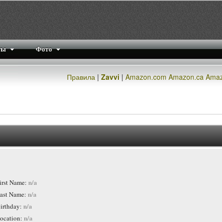
ты
Фото
Правила
|
Zavvi
|
Amazon.com
Amazon.ca
Amaz
n/a
irst Name:
n/a
ast Name:
n/a
irthday:
n/a
ocation: