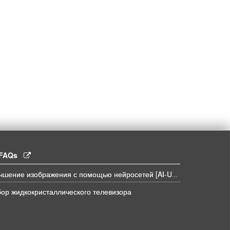
l FAQs
Улучшение изображения с помощью нейросетей [AI-UPSCALE]
ор жидкокристаллического телевизора