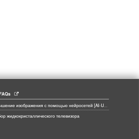
l FAQs
Улучшение изображения с помощью нейросетей [AI-UPSCALE]
ор жидкокристаллического телевизора