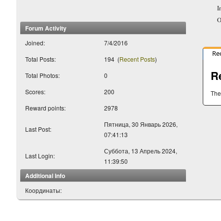
I
O
Forum Activity
Joined:
7/4/2016
Re
Total Posts:
194
(
Recent Posts
)
R
Total Photos:
0
Scores:
200
The
Reward points:
2978
Пятница, 30 Январь 2026,
Last Post:
07:41:13
Суббота, 13 Апрель 2024,
Last Login:
11:39:50
Additional Info
Координаты: