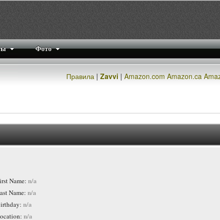
ты
Фото
Правила
|
Zavvi
|
Amazon.com
Amazon.ca
Amaz
n/a
irst Name:
n/a
ast Name:
n/a
irthday:
n/a
ocation: