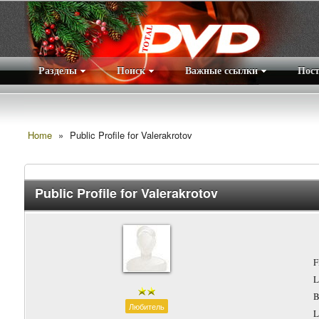
Разделы
Поиск
Важные ссылки
Пос
Home
»
Public Profile for Valerakrotov
Public Profile for Valerakrotov
F
L
B
Любитель
L