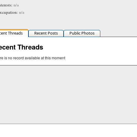
n/a
nterests:
n/a
ccupation:
cent Threads
Recent Posts
Public Photos
ecent Threads
re is no record available at this moment