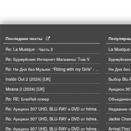
Последние посты
Популярн
Re: La Musique - Часть 2
La Musique 
Re: Буржуйские Интернет-Магазины: Tом V
Буржуйские
Ни Дня без
Re: Ни Дня без Музыки: "Riding with my Girls" - Die Spitz
Inside Out 2 (2024) [UK]
Выбор Blu-
Moana 2 (2024) [UK]
Re: RE: БлюРей плеер
Объединени
Недавние п
Re: Аукцион 307 UHD, BLU-RAY и DVD от hdmaniac, окончание торгов в ЧЕТВЕРГ 6.08 в 21ч00м00с. по времени форума
Re: Аукцион 307 UHD, BLU-RAY и DVD от hdmaniac, окончание торгов в ЧЕТВЕРГ 6.08 в 21ч00м00с. по времени форума
Arrival;The
Re: Аукцион 307 UHD, BLU-RAY и DVD от hdmaniac, окончание торгов в ЧЕТВЕРГ 6.08 в 21ч00м00с. по времени форума