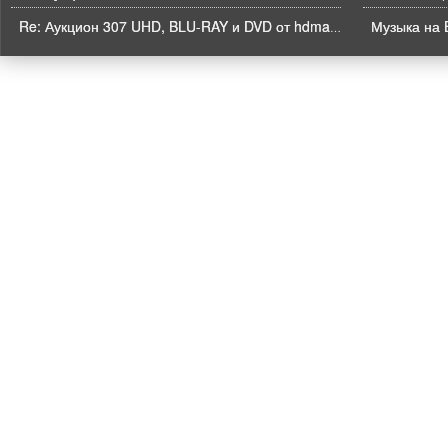
Музыка на B
Re: Аукцион 307 UHD, BLU-RAY и DVD от hdmaniac, окончание торгов в ЧЕТВЕРГ 6.08 в 21ч00м00с. по времени форума