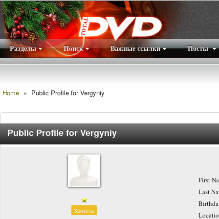
Разделы
Поиск
Важные ссылки
Посты
Правила
|
Home
»
Public Profile for Vergyniy
Public Profile for Vergyniy
First N
Last N
Birthd
Зритель
Locati