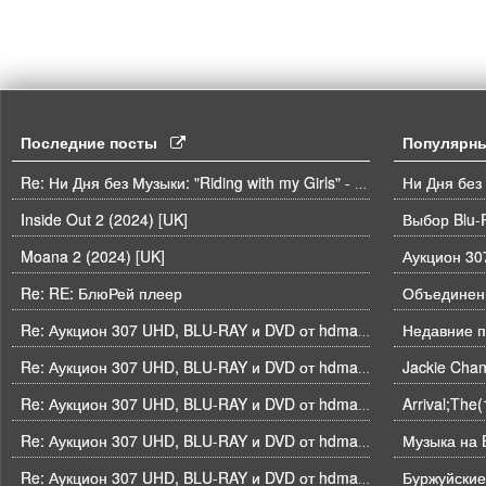
Последние посты
Популярн
Ни Дня без
Re: Ни Дня без Музыки: "Riding with my Girls" - Die Spitz
Inside Out 2 (2024) [UK]
Выбор Blu-
Moana 2 (2024) [UK]
Re: RE: БлюРей плеер
Объединени
Недавние п
Re: Аукцион 307 UHD, BLU-RAY и DVD от hdmaniac, окончание торгов в ЧЕТВЕРГ 6.08 в 21ч00м00с. по времени форума
Re: Аукцион 307 UHD, BLU-RAY и DVD от hdmaniac, окончание торгов в ЧЕТВЕРГ 6.08 в 21ч00м00с. по времени форума
Arrival;The
Re: Аукцион 307 UHD, BLU-RAY и DVD от hdmaniac, окончание торгов в ЧЕТВЕРГ 6.08 в 21ч00м00с. по времени форума
Музыка на B
Re: Аукцион 307 UHD, BLU-RAY и DVD от hdmaniac, окончание торгов в ЧЕТВЕРГ 6.08 в 21ч00м00с. по времени форума
Буржуйские
Re: Аукцион 307 UHD, BLU-RAY и DVD от hdmaniac, окончание торгов в ЧЕТВЕРГ 6.08 в 21ч00м00с. по времени форума