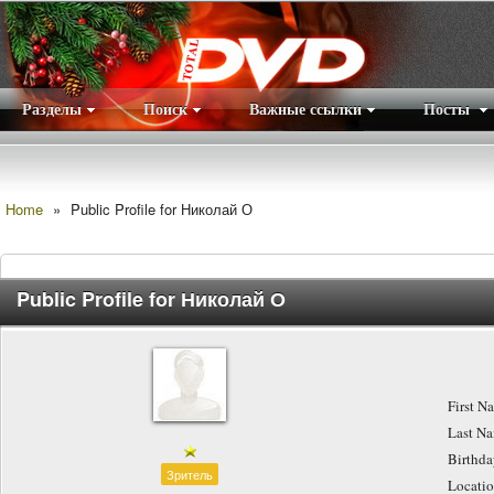
Разделы
Поиск
Важные ссылки
Посты
Правила
|
Home
»
Public Profile for Николай О
Public Profile for Николай О
First N
Last N
Birthd
Зритель
Locati