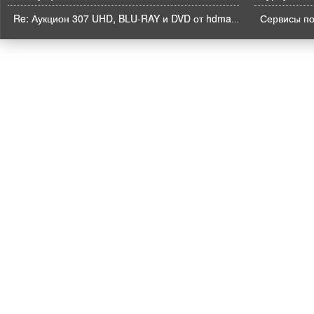
Re: Аукцион 307 UHD, BLU-RAY и DVD от hdmaniac, окончание торгов в ЧЕТВЕРГ 6.08 в 21ч00м00с. по времени форума