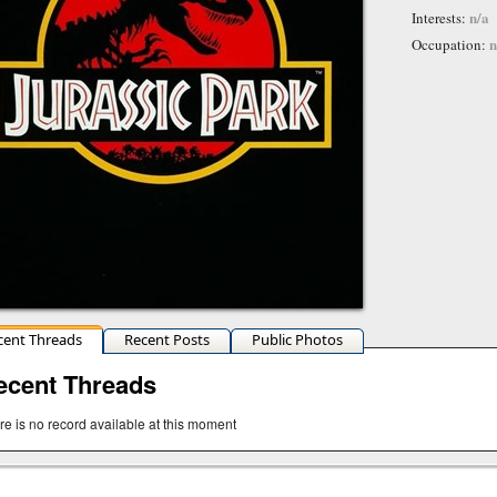
n/a
Interests:
n
Occupation:
cent Threads
Recent Posts
Public Photos
ecent Threads
re is no record available at this moment