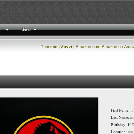
ты
Фото
Правила
|
Zavvi
|
Amazon.com
Amazon.ca
Amaz
n/
First Name:
n/
Last Name:
Birthday: 10
n/a
Location: