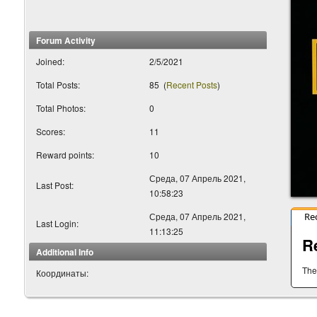
Forum Activity
Joined:
2/5/2021
Total Posts:
85
(
Recent Posts
)
Total Photos:
0
Scores:
11
Reward points:
10
Среда, 07 Апрель 2021,
Last Post:
10:58:23
Среда, 07 Апрель 2021,
Re
Last Login:
11:13:25
R
Additional Info
The
Координаты: