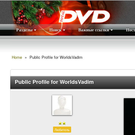
Разделы
Поиск
Важные ссылки
Пос
Home
»
Public Profile for WorldsVadim
Public Profile for WorldsVadim
Любитель