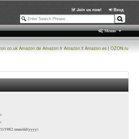
Join us now!
Вход
Меню
on.co.uk
Amazon.de
Amazon.fr
Amazon.it
Amazon.es
|
OZON.ru
a
a
/21/1982 (mm/dd/yyyy)