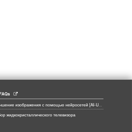
l FAQs
Улучшение изображения с помощью нейросетей [AI-UPSCALE]
ор жидкокристаллического телевизора