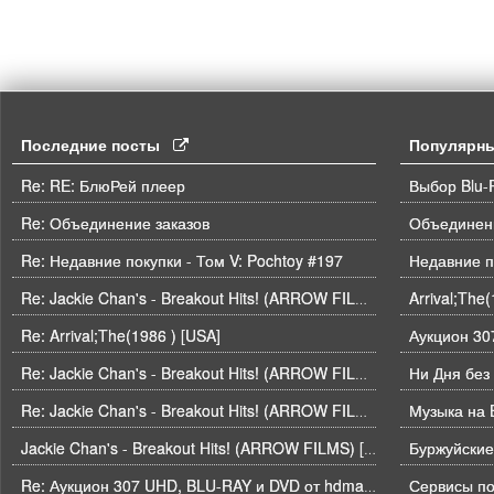
Последние посты
Популярн
Re: RE: БлюРей плеер
Выбор Blu-
Re: Объединение заказов
Объединени
Re: Недавние покупки - Том V: Pochtoy #197
Недавние п
Arrival;The
Re: Jackie Chan's - Breakout Hits! (ARROW FILMS) [USA]
Re: Arrival;The(1986 ) [USA]
Ни Дня без
Re: Jackie Chan's - Breakout Hits! (ARROW FILMS) [USA]
Музыка на B
Re: Jackie Chan's - Breakout Hits! (ARROW FILMS) [USA]
Буржуйские
Jackie Chan's - Breakout Hits! (ARROW FILMS) [USA]
Re: Аукцион 307 UHD, BLU-RAY и DVD от hdmaniac, окончание торгов в ЧЕТВЕРГ 6.08 в 21ч00м00с. по времени форума