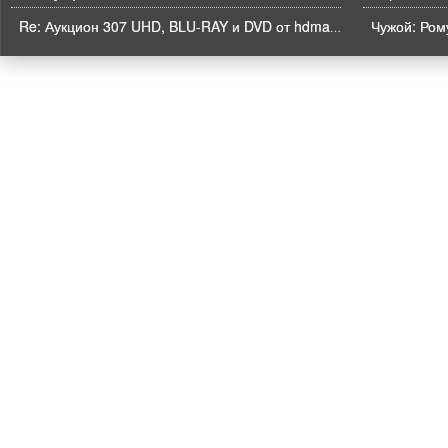
Чужой: Рому
Re: Аукцион 307 UHD, BLU-RAY и DVD от hdmaniac, окончание торгов в ЧЕТВЕРГ 6.08 в 21ч00м00с. по времени форума