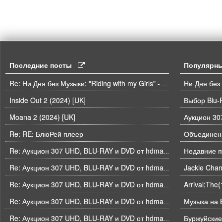
Последние посты
Популярн
Ни Дня без
Re: Ни Дня без Музыки: "Riding with my Girls" - Die Spitz
Inside Out 2 (2024) [UK]
Выбор Blu-
Moana 2 (2024) [UK]
Re: RE: БлюРей плеер
Объединени
Недавние п
Re: Аукцион 307 UHD, BLU-RAY и DVD от hdmaniac, окончание торгов в ЧЕТВЕРГ 6.08 в 21ч00м00с. по времени форума
Re: Аукцион 307 UHD, BLU-RAY и DVD от hdmaniac, окончание торгов в ЧЕТВЕРГ 6.08 в 21ч00м00с. по времени форума
Arrival;The
Re: Аукцион 307 UHD, BLU-RAY и DVD от hdmaniac, окончание торгов в ЧЕТВЕРГ 6.08 в 21ч00м00с. по времени форума
Музыка на B
Re: Аукцион 307 UHD, BLU-RAY и DVD от hdmaniac, окончание торгов в ЧЕТВЕРГ 6.08 в 21ч00м00с. по времени форума
Буржуйские
Re: Аукцион 307 UHD, BLU-RAY и DVD от hdmaniac, окончание торгов в ЧЕТВЕРГ 6.08 в 21ч00м00с. по времени форума