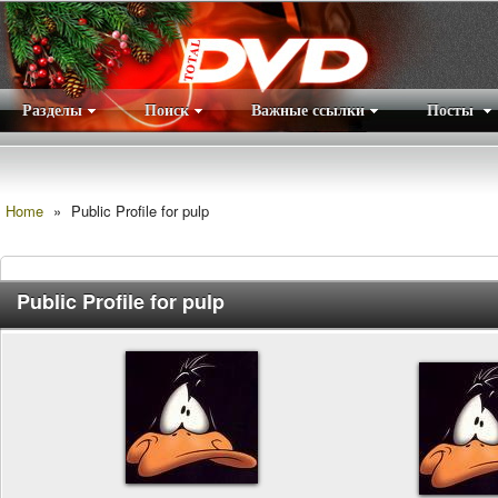
Разделы
Поиск
Важные ссылки
Посты
Правила
|
Home
»
Public Profile for pulp
Public Profile for pulp