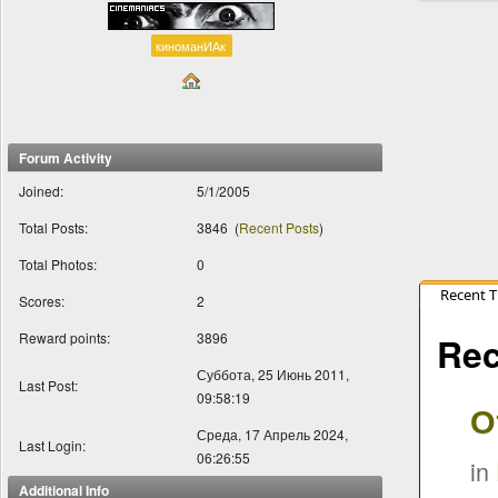
киноманИАк
Forum Activity
Joined:
5/1/2005
Total Posts:
3846
(
Recent Posts
)
Total Photos:
0
Recent 
Scores:
2
Reward points:
3896
Rec
Суббота, 25 Июнь 2011,
Last Post:
09:58:19
О
Среда, 17 Апрель 2024,
Last Login:
06:26:55
in
Additional Info