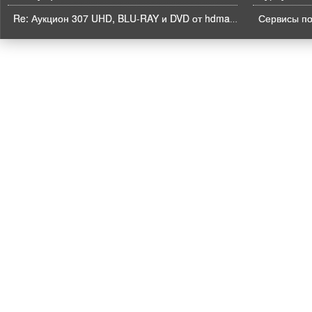
Re: Аукцион 307 UHD, BLU-RAY и DVD от hdmaniac, окончание торгов в ЧЕТВЕРГ 6.08 в 21ч00м00с. по времени форума