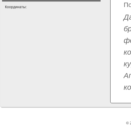
По
Координаты:
Д
б
ф
к
к
А
ко
© 