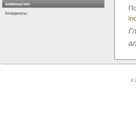
Additional Info
По
Координаты:
in
Г
а
© 