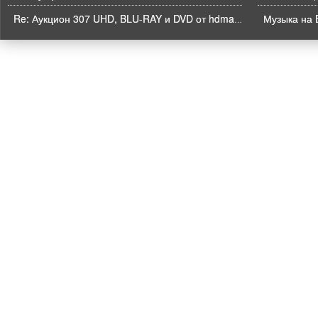
Музыка на B
Re: Аукцион 307 UHD, BLU-RAY и DVD от hdmaniac, окончание торгов в ЧЕТВЕРГ 6.08 в 21ч00м00с. по времени форума