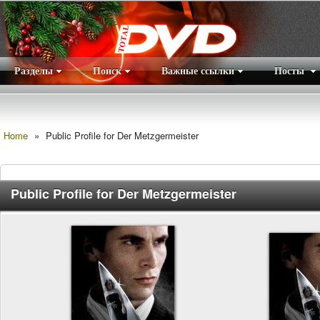
Разделы
Поиск
Важные ссылки
Посты
Правила
|
Home
»
Public Profile for Der Metzgermeister
Public Profile for Der Metzgermeister