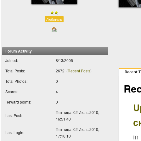
Любитель
Forum Activity
Joined:
8/13/2005
Total Posts:
2672
(
Recent Posts
)
Recent 
Total Photos:
0
Rec
Scores:
4
Reward points:
0
U
Пятница, 02 Июль 2010,
Last Post:
с
16:51:40
Пятница, 02 Июль 2010,
Last Login:
in
17:16:10