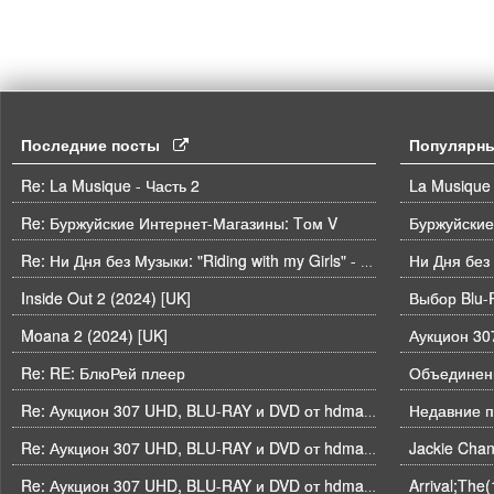
Последние посты
Популярн
Re: La Musique - Часть 2
La Musique 
Re: Буржуйские Интернет-Магазины: Tом V
Буржуйские
Ни Дня без
Re: Ни Дня без Музыки: "Riding with my Girls" - Die Spitz
Inside Out 2 (2024) [UK]
Выбор Blu-
Moana 2 (2024) [UK]
Re: RE: БлюРей плеер
Объединени
Недавние п
Re: Аукцион 307 UHD, BLU-RAY и DVD от hdmaniac, окончание торгов в ЧЕТВЕРГ 6.08 в 21ч00м00с. по времени форума
Re: Аукцион 307 UHD, BLU-RAY и DVD от hdmaniac, окончание торгов в ЧЕТВЕРГ 6.08 в 21ч00м00с. по времени форума
Arrival;The
Re: Аукцион 307 UHD, BLU-RAY и DVD от hdmaniac, окончание торгов в ЧЕТВЕРГ 6.08 в 21ч00м00с. по времени форума