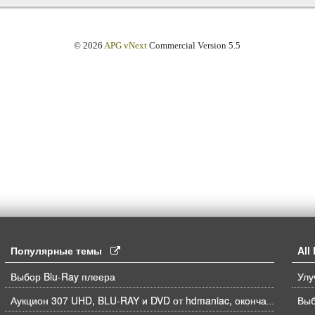
© 2026
APG vNext
Commercial Version 5.5
Популярные темы
Al
Выбор Blu-Ray плеера
Выб
Аукцион 307 UHD, BLU-RAY и DVD от hdmaniac, окончание торгов в ЧЕТВЕРГ 6.08 в 21ч00м00с. по времени форума