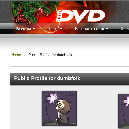
Разделы
Поиск
Важные ссылки
Пос
Home
»
Public Profile for dumbfolk
Public Profile for dumbfolk