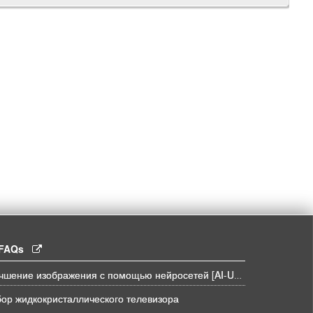
l FAQs
Улучшение изображения с помощью нейросетей [AI-UPSCALE]
ор жидкокристаллического телевизора