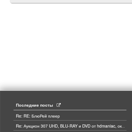
Последние посты
Re: RE: БлюРей плеер
Re: Аукцион 307 UHD, BLU-RAY и DVD от hdmaniac, окончание торгов в ЧЕТВЕРГ 6.08 в 21ч00м00с. по времени форума