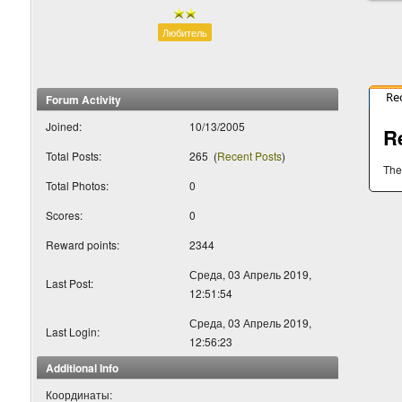
Любитель
Re
Forum Activity
Joined:
10/13/2005
R
Total Posts:
265
(
Recent Posts
)
The
Total Photos:
0
Scores:
0
Reward points:
2344
Среда, 03 Апрель 2019,
Last Post:
12:51:54
Среда, 03 Апрель 2019,
Last Login:
12:56:23
Additional Info
Координаты: