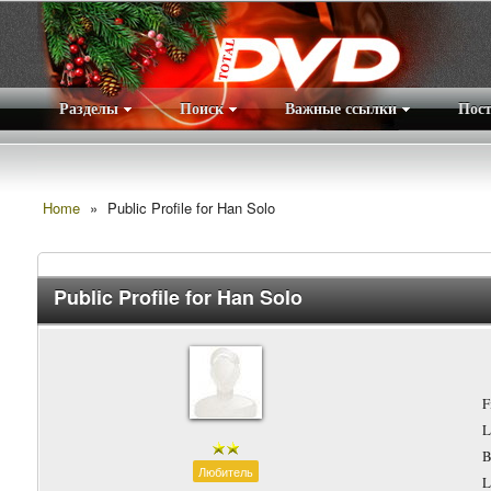
Разделы
Поиск
Важные ссылки
Пос
Home
»
Public Profile for Han Solo
Public Profile for Han Solo
F
L
B
Любитель
L