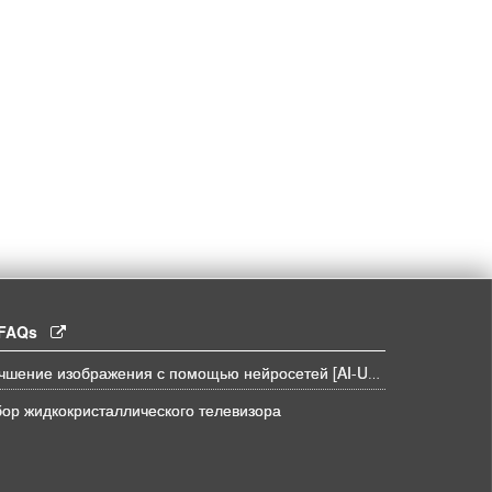
l FAQs
Улучшение изображения с помощью нейросетей [AI-UPSCALE]
ор жидкокристаллического телевизора