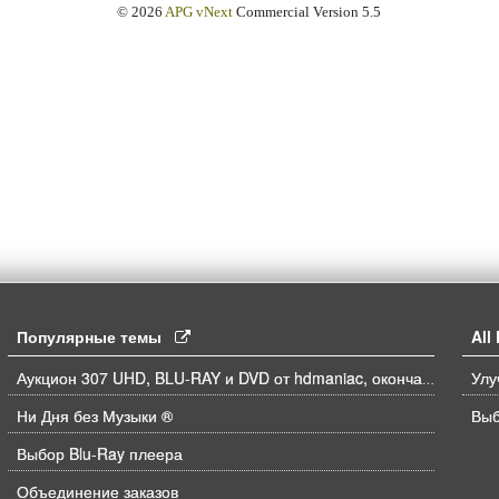
© 2026
APG vNext
Commercial Version 5.5
Популярные темы
Al
Аукцион 307 UHD, BLU-RAY и DVD от hdmaniac, окончание торгов в ЧЕТВЕРГ 6.08 в 21ч00м00с. по времени форума
Ни Дня без Музыки ®
Выб
Выбор Blu-Ray плеера
Объединение заказов