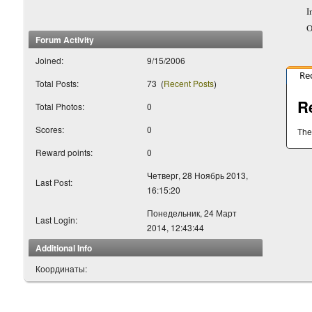
I
O
Forum Activity
Joined:
9/15/2006
Re
Total Posts:
73
(
Recent Posts
)
R
Total Photos:
0
Scores:
0
The
Reward points:
0
Четверг, 28 Ноябрь 2013,
Last Post:
16:15:20
Понедельник, 24 Март
Last Login:
2014, 12:43:44
Additional Info
Координаты: