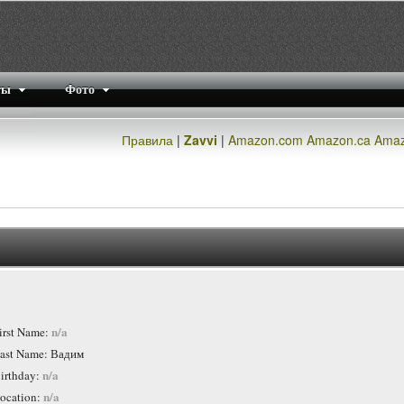
ты
Фото
Правила
|
Zavvi
|
Amazon.com
Amazon.ca
Amaz
n/a
irst Name:
ast Name: Вадим
n/a
irthday:
n/a
ocation: