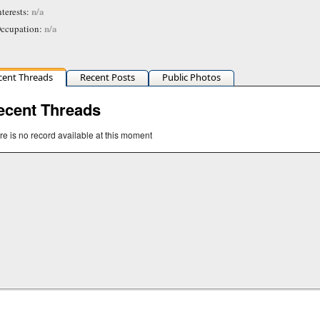
n/a
nterests:
n/a
ccupation:
cent Threads
Recent Posts
Public Photos
ecent Threads
re is no record available at this moment