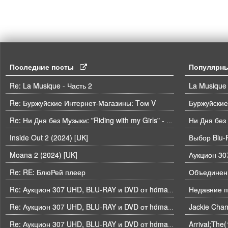
Последние посты
Популярн
Re: La Musique - Часть 2
La Musique 
Re: Буржуйские Интернет-Магазины: Tом V
Буржуйские
Ни Дня без
Re: Ни Дня без Музыки: "Riding with my Girls" - Die Spitz
Inside Out 2 (2024) [UK]
Выбор Blu-
Moana 2 (2024) [UK]
Re: RE: БлюРей плеер
Объединени
Недавние п
Re: Аукцион 307 UHD, BLU-RAY и DVD от hdmaniac, окончание торгов в ЧЕТВЕРГ 6.08 в 21ч00м00с. по времени форума
Re: Аукцион 307 UHD, BLU-RAY и DVD от hdmaniac, окончание торгов в ЧЕТВЕРГ 6.08 в 21ч00м00с. по времени форума
Arrival;The
Re: Аукцион 307 UHD, BLU-RAY и DVD от hdmaniac, окончание торгов в ЧЕТВЕРГ 6.08 в 21ч00м00с. по времени форума