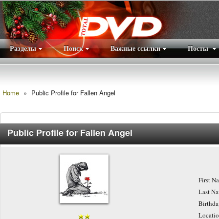
Разделы
Поиск
Важные ссылки
Посты
Правила
|
Home
»
Public Profile for Fallen Angel
Public Profile for Fallen Angel
First 
Last N
Birthd
Locati