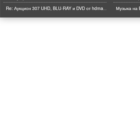
Музыка на B
Re: Аукцион 307 UHD, BLU-RAY и DVD от hdmaniac, окончание торгов в ЧЕТВЕРГ 6.08 в 21ч00м00с. по времени форума