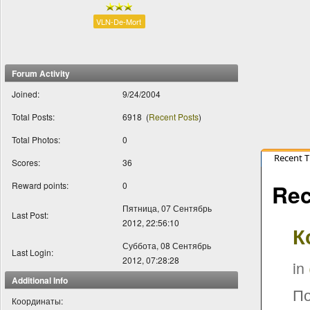
VLN-De-Mort
Forum Activity
Joined:
9/24/2004
Total Posts:
6918
(
Recent Posts
)
Total Photos:
0
Recent 
Scores:
36
Rec
Reward points:
0
Пятница, 07 Сентябрь
Last Post:
2012, 22:56:10
К
Суббота, 08 Сентябрь
Last Login:
2012, 07:28:28
in
Additional Info
По
Координаты: