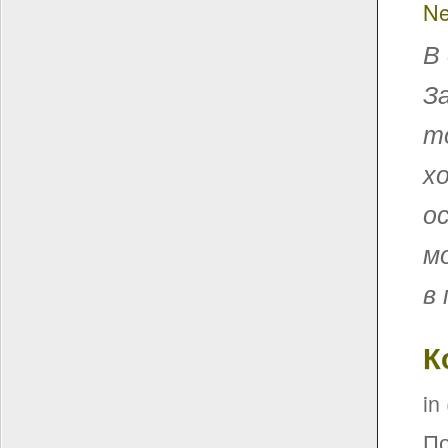
Ne
В
З
т
х
о
м
в
К
in
По