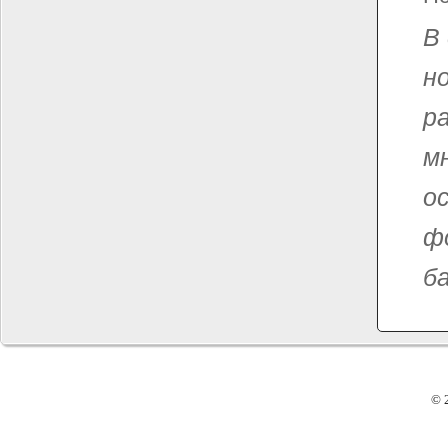
В
н
р
м
о
ф
б
© 