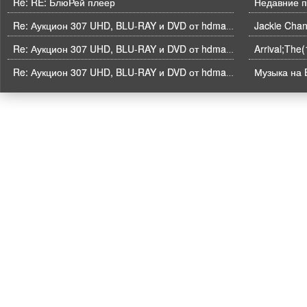
Re: RE: БлюРей плеер
Недавние п
Re: Аукцион 307 UHD, BLU-RAY и DVD от hdmaniac, окончание торгов в ЧЕТВЕРГ 6.08 в 21ч00м00с. по времени форума
Arrival;The
Re: Аукцион 307 UHD, BLU-RAY и DVD от hdmaniac, окончание торгов в ЧЕТВЕРГ 6.08 в 21ч00м00с. по времени форума
Музыка на B
Re: Аукцион 307 UHD, BLU-RAY и DVD от hdmaniac, окончание торгов в ЧЕТВЕРГ 6.08 в 21ч00м00с. по времени форума