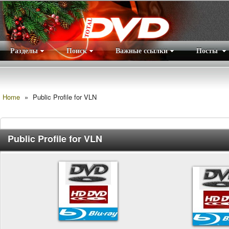
Разделы
Поиск
Важные ссылки
Посты
Правила
|
Home
»
Public Profile for VLN
Public Profile for VLN