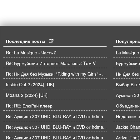
Последние посты
Популярн
Re: La Musique - Часть 2
La Musique 
Re: Буржуйские Интернет-Магазины: Tом V
Буржуйские
Ни Дня без
Re: Ни Дня без Музыки: "Riding with my Girls" - Die Spitz
Inside Out 2 (2024) [UK]
Выбор Blu-
Moana 2 (2024) [UK]
Re: RE: БлюРей плеер
Объединени
Недавние п
Re: Аукцион 307 UHD, BLU-RAY и DVD от hdmaniac, окончание торгов в ЧЕТВЕРГ 6.08 в 21ч00м00с. по времени форума
Re: Аукцион 307 UHD, BLU-RAY и DVD от hdmaniac, окончание торгов в ЧЕТВЕРГ 6.08 в 21ч00м00с. по времени форума
Arrival;The
Re: Аукцион 307 UHD, BLU-RAY и DVD от hdmaniac, окончание торгов в ЧЕТВЕРГ 6.08 в 21ч00м00с. по времени форума