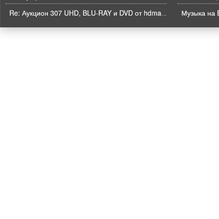
Музыка на B
Re: Аукцион 307 UHD, BLU-RAY и DVD от hdmaniac, окончание торгов в ЧЕТВЕРГ 6.08 в 21ч00м00с. по времени форума