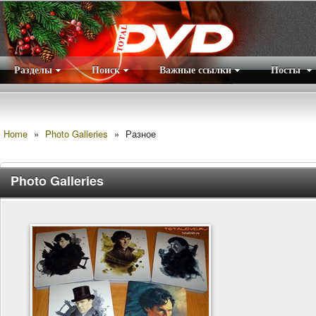
Разделы
Поиск
Важные ссылки
Посты
Правила
|
Home
»
Photo Galleries
»
Разное
Photo Galleries