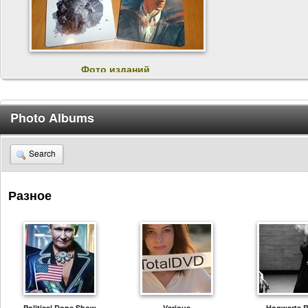
Фото изданий
4
1
1
Photo Albums
Search
Разное
Political Dope Show
Various
Hogwarts 