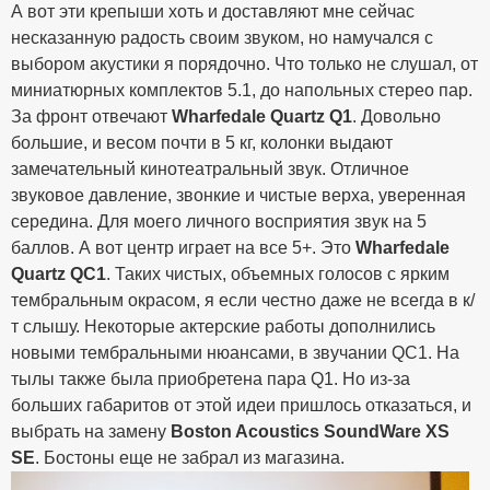
А вот эти крепыши хоть и доставляют мне сейчас
несказанную радость своим звуком, но намучался с
выбором акустики я порядочно. Что только не слушал, от
миниатюрных комплектов 5.1, до напольных стерео пар.
За фронт отвечают
Wharfedale Quartz Q1
. Довольно
большие, и весом почти в 5 кг, колонки выдают
замечательный кинотеатральный звук. Отличное
звуковое давление, звонкие и чистые верха, уверенная
середина. Для моего личного восприятия звук на 5
баллов. А вот центр играет на все 5+. Это
Wharfedale
Quartz QC1
. Таких чистых, объемных голосов с ярким
тембральным окрасом, я если честно даже не всегда в к/
т слышу. Некоторые актерские работы дополнились
новыми тембральными нюансами, в звучании QC1. На
тылы также была приобретена пара Q1. Но из-за
больших габаритов от этой идеи пришлось отказаться, и
выбрать на замену
Boston Acoustics SoundWare XS
SE
. Бостоны еще не забрал из магазина.