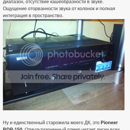
диапазон, отсутствие кашеобразности в звуке.
Ощущение оторванности звука от колонок и полная
интеграция в пространство.
Ну и единственный старожила моего ДК, это
Pioneer
BDP-150
. Отмультизоненный плеер читает диски всех