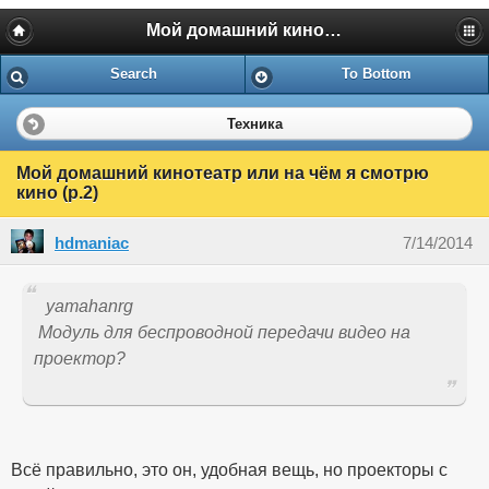
Мой домашний кинотеатр или на чём я смотрю кино
Search
To Bottom
Техника
Мой домашний кинотеатр или на чём я смотрю
кино (p.2)
hdmaniac
7/14/2014
yamahanrg
Модуль для беспроводной передачи видео на
проектор?
Всё правильно, это он, удобная вещь, но проекторы с