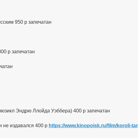
ским 950 р запечатан
00 р запечатан
ечатан
мюзикл Эндрю Ллойда Уэббера) 400 р запечатан
и не издавался 400 р
https://www.kinopoisk.ru/film/koroli-t