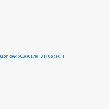
azon.de/gp/...es01?ie=UTF8&psc=1