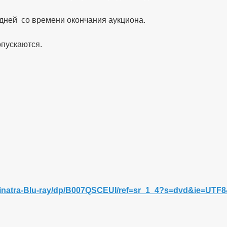
 дней со времени окончания аукциона.
опускаются.
-Sinatra-Blu-ray/dp/B007QSCEUI/ref=sr_1_4?s=dvd&ie=U