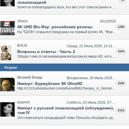
локализацией
Хочется поблагодарить всех, кто вел этот список ранее и внес большУю часть позиций. Собственно, именно благодаря им список выглядит так, а не иначе: metatron, Блинк, Abrupt Ну и, конечно, без самих участников форума, которые покупают, проверяют и делятся информацией о дисках, данный список был бы н..
Shaun
8/13/2025
4K UHD Blu-Ray: российские релизы
1286
На "OZON" открылся предзаказ на первый релиз 4K. "Форсаж 8" цена 2599 р. https://i.imgbox.com/deykHIHe.jpg..
BOLiK
Среда, 22 Июль 2026, 14:31:10
Вопросы и ответы - Часть 2
1004
Общая тема по возникающим вопросам из мира HD, которые не относятся ни к одной из тем раздела. Часть 1..
Regular
Великий Вождь
Воскресенье, 26 Июль 2026, 12:45:03
Импорт: Буржуйские 4K UltraHD
1500
http://i1319.photobucket.com/albums/t662/Sergey_A_Gimranov/4K_Ultra_HD_logo_zpslmhopiva.jpg Поскольку в разделе Техника заинтересованные граждане обсуждают 4К диски, то Вождь решил создать буржуйский топик в профильном разделе. Все издания, которые без русского будут здесь...
prjanick
Суббота, 25 Июль 2026, 07:52:31
Импорт с русской локализацией (обсуждение),
2153
том IV
Это перезапуск предыдущей темы.Просьба обсуждать здесь вопросы по поводу наличия русского языка на иностранных изданиях, новинки, и т.п. Полный список изданий с русским языком находится здесь. Сокращенный список - только изданий с русским языком, не издававшихся в России, находится здесь...