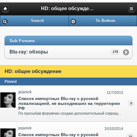
HD: общее обсуждение
Search
To Bottom
Sub Forums
Blu-ray: обзоры
179
HD: общее обсуждение
Pinned
prjanick
11/7/2015
Список импортных Blu-ray с русской
локализацией, не выходивших на территории
8
РФ
По просьбам форумчан создаю дополнительный сокращенный список импортных Blu-ray с русской локализацией, в которой войдут только те издания, которые не выпускались на территории Российской Федерации, а также издания, доступные в России только в составе различных бокс-сетов и не продающиеся отдельно. ..
prjanick
10/10/2014
Список импортных Blu-ray с русской
10