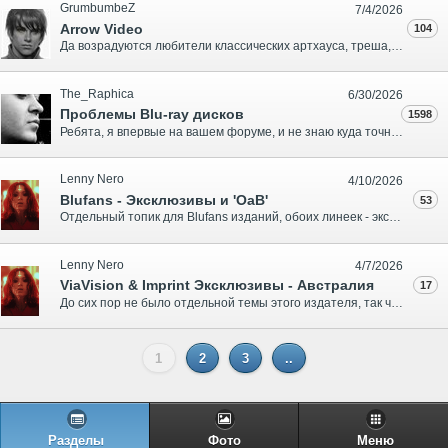
GrumbumbeZ
7/4/2026
Arrow Video
104
Да возрадуются любители классических артхауса, треша, хоррора, джалло, блэксплойтейшн и иже с ними! Отныне на форуме Total DVD поселился топик относительно весьма популярного во всём мире лэйбла - "Arrow Video"! Издания, выпускаемые Arrow Video, обладают: качественной реставрацией видео и звука; ори..
The_Raphica
6/30/2026
Проблемы Blu-ray дисков
1598
Ребята, я впервые на вашем форуме, и не знаю куда точно написать. Надеюсь, что не прогадал с топиком. У меня возник вопрос! Я купил себе BD-диск "Хранители" и вот на что наткнулся. На определённой минуте диск просто виснет. У меня плеер Pioneer BDP-LX52. Разумеется, сначала я подумал, что просто "ко..
Lenny Nero
4/10/2026
Blufans - Эксклюзивы и 'OaB'
53
Отдельный топик для Blufans изданий, обоих линеек - эксклюзивов, и переупакованных, 'одетых' WWA стилов "Only at Blufans" серии (OaB)...
Lenny Nero
4/7/2026
ViaVision & Imprint Эксклюзивы - Австралия
17
До сих пор не было отдельной темы этого издателя, так что раз такой шикарный месяц релизов выпал, исправляюсь. Во первых в конце Июля выходит очередной Film Focus бокс-сет, в этот раз с фильмами Харви Кайтела, и все из 90-х! https://hosting.photobucket.com/images/f72/LennyNero/HarveyKeitelFilmFocus0..
1
2
3
..
Разделы
Фото
Меню