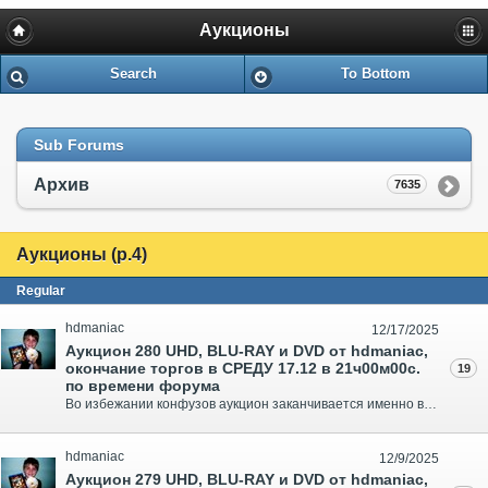
Аукционы
Search
To Bottom
Sub Forums
Архив
7635
Аукционы (p.4)
Regular
hdmaniac
12/17/2025
Аукцион 280 UHD, BLU-RAY и DVD от hdmaniac,
окончание торгов в СРЕДУ 17.12 в 21ч00м00с.
19
по времени форума
Во избежании конфузов аукцион заканчивается именно в то время что указано по ФОРУМУ по Москве, ни секундой больше. Запечатанные издания помечены с пометкой об этом. Спасибо за понимание, отправка в регионы за счёт покупателя... Минимальный Шаг 50 руб... Оплата выигранного лота в течении 3-х дне..
hdmaniac
12/9/2025
Аукцион 279 UHD, BLU-RAY и DVD от hdmaniac,