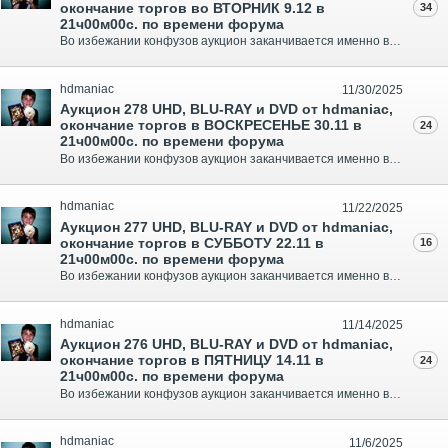
окончание торгов во ВТОРНИК 9.12 в
34
21ч00м00с. по времени форума
Во избежании конфузов аукцион заканчивается именно в то время что указано по ФОРУМУ по Москве, ни секундой больше. Запечатанные издания помечены с пометкой об этом. Спасибо за понимание, отправка в регионы за счёт покупателя... Минимальный Шаг 50 руб... Оплата выигранного лота в течении 3-х дне..
hdmaniac
11/30/2025
Аукцион 278 UHD, BLU-RAY и DVD от hdmaniac,
окончание торгов в ВОСКРЕСЕНЬЕ 30.11 в
24
21ч00м00с. по времени форума
Во избежании конфузов аукцион заканчивается именно в то время что указано по ФОРУМУ по Москве, ни секундой больше. Запечатанные издания помечены с пометкой об этом. Спасибо за понимание, отправка в регионы за счёт покупателя... Минимальный Шаг 50 руб... Оплата выигранного лота в течении 3-х дне..
hdmaniac
11/22/2025
Аукцион 277 UHD, BLU-RAY и DVD от hdmaniac,
окончание торгов в СУББОТУ 22.11 в
16
21ч00м00с. по времени форума
Во избежании конфузов аукцион заканчивается именно в то время что указано по ФОРУМУ по Москве, ни секундой больше. Запечатанные издания помечены с пометкой об этом. Спасибо за понимание, отправка в регионы за счёт покупателя... Минимальный Шаг 50 руб... Оплата выигранного лота в течении 3-х дне..
hdmaniac
11/14/2025
Аукцион 276 UHD, BLU-RAY и DVD от hdmaniac,
окончание торгов в ПЯТНИЦУ 14.11 в
24
21ч00м00с. по времени форума
Во избежании конфузов аукцион заканчивается именно в то время что указано по ФОРУМУ по Москве, ни секундой больше. Запечатанные издания помечены с пометкой об этом. Спасибо за понимание, отправка в регионы за счёт покупателя... Минимальный Шаг 50 руб... Оплата выигранного лота в течении 3-х дне..
hdmaniac
11/6/2025