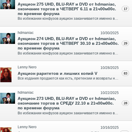
Аукцион 275 UHD, BLU-RAY и DVD от hdmaniac,
окончание торгов в ЧЕТВЕРГ 6.11 в 21ч00м00с.
17
по времени форума
Во избежании конфузов аукцион заканчивается именно в то время что указано по ФОРУМУ по Москве, ни секундой больше. Запечатанные издания помечены с пометкой об этом. Спасибо за понимание, отправка в регионы за счёт покупателя... Минимальный Шаг 50 руб... Оплата выигранного лота в течении 3-х дне..
hdmaniac
10/30/2025
Аукцион 274 UHD, BLU-RAY и DVD от hdmaniac,
окончание торгов в ЧЕТВЕРГ 30.10 в 21ч00м00с.
29
по времени форума
Во избежании конфузов аукцион заканчивается именно в то время что указано по ФОРУМУ по Москве, ни секундой больше. Запечатанные издания помечены с пометкой об этом. Спасибо за понимание, отправка в регионы за счёт покупателя... Минимальный Шаг 50 руб... Оплата выигранного лота в течении 3-х дне..
Lenny Nero
10/28/2025
Аукцион раритетов и лишних копий V
83
Все издания продаются как есть, претензии и возвраты не принимаются, смотрите свежие фото реально тех образцов, что предлагаются, задавайте вопросы. Аукцион продлится до полуночи Вторника 28 Октября GMT+5 (10 вечера по Москве). После этого ставки принимаются на протяжении 5 минут после предыдущей. С..
hdmaniac
10/22/2025
Аукцион 273 UHD, BLU-RAY и DVD от hdmaniac,
окончание торгов в СРЕДУ 22.10 в 21ч00м00с.
28
по времени форума
Во избежании конфузов аукцион заканчивается именно в то время что указано по ФОРУМУ по Москве, ни секундой больше. Запечатанные издания помечены с пометкой об этом. Спасибо за понимание, отправка в регионы за счёт покупателя... Минимальный Шаг 50 руб... Оплата выигранного лота в течении 3-х дне..
Lenny Nero
10/16/2025