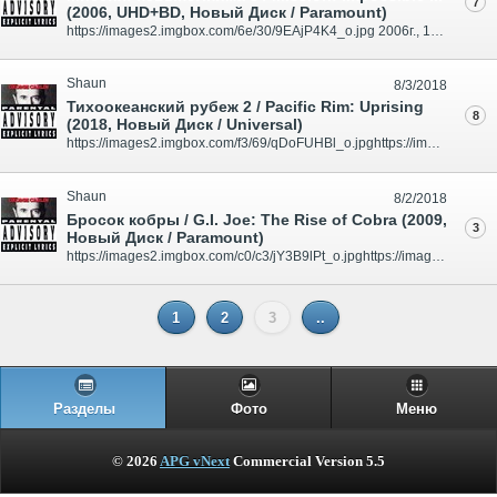
7
(2006, UHD+BD, Новый Диск / Paramount)
https://images2.imgbox.com/6e/30/9EAjP4K4_o.jpg 2006г., 126 мин., США Дистрибьютор: "Новый Диск" / "Paramount" Количество слоев: UHD Формат изображения: MPEG-H HEVC Video / 2160p, Ultra High Definition 16:9 (2.35:1) Звуковые дорожки: Русский Dolby Digital 5.1Английский TrueHD 5.1Чешский Do..
Shaun
8/3/2018
Тихоокеанский рубеж 2 / Pacific Rim: Uprising
8
(2018, Новый Диск / Universal)
https://images2.imgbox.com/f3/69/qDoFUHBl_o.jpghttps://images2.imgbox.com/cd/42/egWTVIIF_o.jpg 2018 г., 110 мин., США, Китай, Великобритания Дистрибьютор: "Новый Диск" / "Universal" Количество слоев: UHD Формат изображения: MPEG-H HEVC Video / 2160p, Ultra High Definition 16:9 (2.40:1) Звуко..
Shaun
8/2/2018
Бросок кобры / G.I. Joe: The Rise of Cobra (2009,
3
Новый Диск / Paramount)
https://images2.imgbox.com/c0/c3/jY3B9lPt_o.jpghttps://images2.imgbox.com/a5/20/ljaTnqJK_o.jpg 2009 г., 118 мин., США Дистрибьютор: "Новый Диск" / "Paramount" Количество слоев: UHD Формат изображения: MPEG-H HEVC Video / 2160p, Ultra High Definition 16:9 (2.40:1) Звуковые дорожки: Русский Ду..
1
2
3
..
Разделы
Фото
Меню
© 2026
APG vNext
Commercial Version 5.5