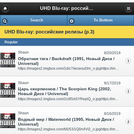
UHD Blu-ray: российские релизы
Search
To Bottom
UHD Blu-ray: российские релизы (p.3)
Regular
Shaun
8/20/2019
Обратная тяга / Backdraft (1991, Новый Диск /
1
Universal)
https://images2.imgbox.com/1d/c7/wcwsut3m_o.jpghttps://images2.imgbox.com/fa/0b/7o0r64Sp_o.jpg 1991 г., 137 мин., США Дистрибьютор: "Новый Диск" / "Universal" Количество слоев: UHD-66 (59.62 GB) Формат изображения: MPEG-H HEVC Video (50415 kbps) / 2160p, Ultra High Definition 16:9 (2.35:1) ..
Shaun
8/17/2019
Царь скорпионов / The Scorpion King (2002,
1
Новый Диск / Universal)
https://images2.imgbox.com/2c/85/x5YReplQ_o.jpghttps://images2.imgbox.com/69/a0/8e3zbCjX_o.jpg 2002 г., 92 мин., США Дистрибьютор: "Новый Диск" / "Universal" Количество слоев: UHD-66 (56.45 GB) Формат изображения: MPEG-H HEVC Video (69212 kbps) / 2160p, Ultra High Definition 16:9 (2.35:1) З..
Shaun
8/16/2019
Водный мир / Waterworld (1995, Новый Диск /
2
Universal)
https://images2.imgbox.com/66/53/1Q0n4VI2_o.jpghttps://images2.imgbox.com/49/9f/AT5lst9M_o.jpg 1995 г., 135 / 176 мин., США Дистрибьютор: "Новый Диск" / "Universal" Количество слоев: UHD-100 (82.84 GB) Формат изображения: MPEG-H HEVC Video (44955 kbps) / 2160p, Ultra High Definition 16:9 (1.85..