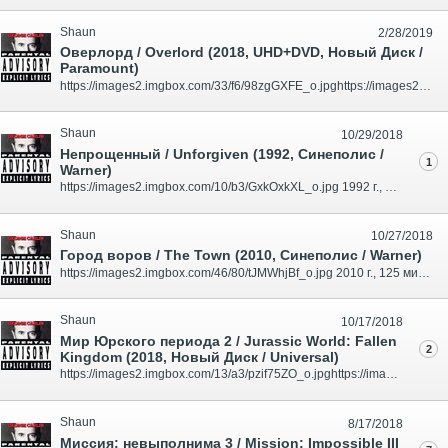
Shaun
2/28/2019
Оверлорд / Overlord (2018, UHD+DVD, Новый Диск /
Paramount)
https://images2.imgbox.com/33/f6/98zgGXFE_o.jpghttps://images2.imgbox.com/19/3e/7emmQgmJ_o.jpg 2018 г., 110 мин., США Дистрибьютор: "Новый Диск" / "Paramount" Количество слоев: UHD-66 (59.74 GB) Формат изображения: MPEG-H HEVC Video (46592 kbps) / 2160p, Ultra High Definition 16:9 (2.40:1) ..
Shaun
10/29/2018
Непрощенный / Unforgiven (1992, Синеполис /
1
Warner)
https://images2.imgbox.com/10/b3/GxkOxkXL_o.jpg 1992 г., 131 мин., США Дистрибьютор: "Синеполис" / "Warner" Количество слоев: UHD (59.90 GB) Формат изображения: MPEG-H HEVC Video (52923 kbps) / 2160p, Ultra High Definition 16:9 (2.40:1) Звуковые дорожки: Русский (Многоголосый) Dolby Digita..
Shaun
10/27/2018
Город воров / The Town (2010, Синеполис / Warner)
https://images2.imgbox.com/46/80/tJMWhjBf_o.jpg 2010 г., 125 мин., США Дистрибьютор: "Синеполис" / "Warner" Количество слоев: UHD-66 (57.00 GB)Формат изображения: MPEG-H HEVC Video (51811 kbps) / 2160p, Ultra High Definition 16:9 (2.40:1) Звуковые дорожки: Русский Дубляж Dolby Digital 5.1 (..
Shaun
10/17/2018
Мир Юрского периода 2 / Jurassic World: Fallen
2
Kingdom (2018, Новый Диск / Universal)
https://images2.imgbox.com/13/a3/pzif75ZO_o.jpghttps://images2.imgbox.com/e5/0e/IQG7a5rh_o.jpg 2018 г., 128 мин., США Дистрибьютор: "Новый Диск" / "Universal" Количество слоев: UHD Формат изображения: MPEG-H HEVC Video / 2160p, Ultra High Definition 16:9 (2.40:1) Звуковые дорожки: Русский ..
Shaun
8/17/2018
Миссия: невыполнима 3 / Mission: Impossible III