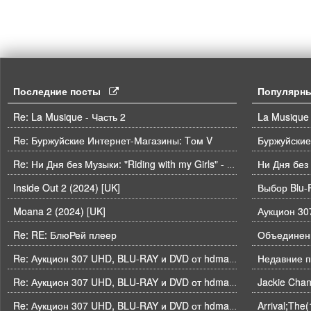
Последние посты
Популярн
Re: La Musique - Часть 2
La Musique 
Re: Буржуйские Интернет-Магазины: Tом V
Буржуйские
Ни Дня без
Re: Ни Дня без Музыки: "Riding with my Girls" - Die Spitz
Inside Out 2 (2024) [UK]
Выбор Blu-
Moana 2 (2024) [UK]
Re: RE: БлюРей плеер
Объединени
Недавние п
Re: Аукцион 307 UHD, BLU-RAY и DVD от hdmaniac, окончание торгов в ЧЕТВЕРГ 6.08 в 21ч00м00с. по времени форума
Re: Аукцион 307 UHD, BLU-RAY и DVD от hdmaniac, окончание торгов в ЧЕТВЕРГ 6.08 в 21ч00м00с. по времени форума
Arrival;The
Re: Аукцион 307 UHD, BLU-RAY и DVD от hdmaniac, окончание торгов в ЧЕТВЕРГ 6.08 в 21ч00м00с. по времени форума