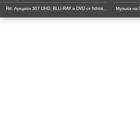
Музыка на B
Re: Аукцион 307 UHD, BLU-RAY и DVD от hdmaniac, окончание торгов в ЧЕТВЕРГ 6.08 в 21ч00м00с. по времени форума