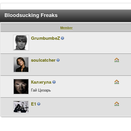
Bloodsucking Freaks
Member
GrumbumbeZ
soulcatcher
Калигула
Гай Цезарь
E1