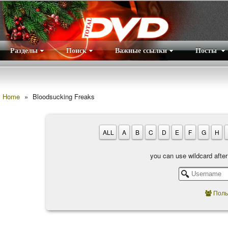
Разделы
Поиск
Важные ссылки
Посты
Правила
|
Home
»
Bloodsucking Freaks
ALL
A
B
C
D
E
F
G
H
you can use wildcard afte
Поль