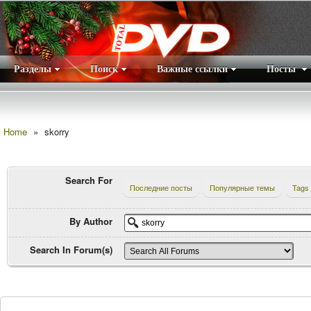
Разделы
Поиск
Важные ссылки
Посты
Правила
|
Home
»
skorry
Search For
Последние посты
Популярные темы
Tags
By Author
Search In Forum(s)