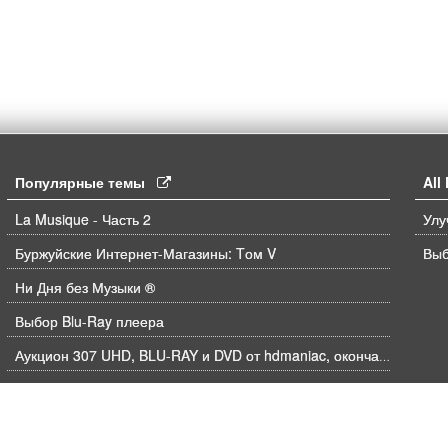
Популярные темы
Al
La Musique - Часть 2
Буржуйские Интернет-Магазины: Tом V
Выб
Ни Дня без Музыки ®
Выбор Blu-Ray плеера
Аукцион 307 UHD, BLU-RAY и DVD от hdmaniac, окончание торгов в ЧЕТВЕРГ 6.08 в 21ч00м00с. по времени форума
Объединение заказов
Недавние покупки - Том V