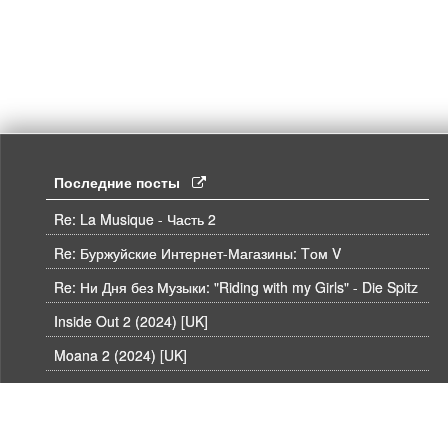
Последние посты
Re: La Musique - Часть 2
Re: Буржуйские Интернет-Магазины: Tом V
Re: Ни Дня без Музыки: "Riding with my Girls" - Die Spitz
Inside Out 2 (2024) [UK]
Moana 2 (2024) [UK]
Re: RE: БлюРей плеер
Re: Аукцион 307 UHD, BLU-RAY и DVD от hdmaniac, окончание торгов в ЧЕТВЕРГ 6.08 в 21ч00м00с. по времени форума