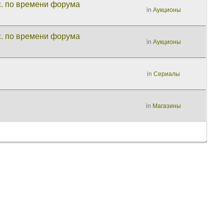
с. по времени форума
in
Аукционы
с. по времени форума
in
Аукционы
in
Сериалы
in
Магазины