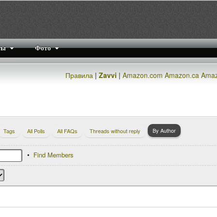
ты
Фото
Правила
|
Zavvi
|
Amazon.com
Amazon.ca
Amaz
By Author
Tags
All Polls
All FAQs
Threads without reply
Find Members