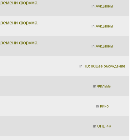
 времени форума
in
Аукционы
 времени форума
in
Аукционы
 времени форума
in
Аукционы
in
HD: общее обсуждение
in
Фильмы
in
Кино
in
UHD 4K