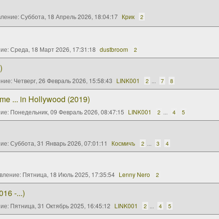
вление:
Суббота, 18 Апрель 2026, 18:04:17
Крик
2
ние:
Среда, 18 Март 2026, 17:31:18
dustbroom
2
)
ение:
Четверг, 26 Февраль 2026, 15:58:43
LINK001
2
...
7
8
 ... in Hollywood (2019)
ние:
Понедельник, 09 Февраль 2026, 08:47:15
LINK001
2
...
4
5
ние:
Суббота, 31 Январь 2026, 07:01:11
Космичъ
2
...
3
4
вление:
Пятница, 18 Июль 2025, 17:35:54
Lenny Nero
2
6 -...)
ние:
Пятница, 31 Октябрь 2025, 16:45:12
LINK001
2
...
4
5