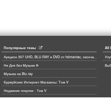
Популярные темы
Al
Аукцион 307 UHD, BLU-RAY и DVD от hdmaniac, окончание торгов в ЧЕТВЕРГ 6.08 в 21ч00м00с. по времени форума
Ни Дня без Музыки ®
Выб
Музыка на Blu ray
Буржуйские Интернет-Магазины: Tом V
Недавние покупки - Том V
Сервисы по продаже цифрового контента | Скидки в iTunes
Чужой: Ромул / Alien: Romulus (2024)