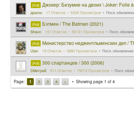
Джокер: Безумие на двоих \ Joker: Folie 
[Poll]
драгон
17 Ответов
5026 Просмотров
Посл. обновлен
Бэтмен / The Batman (2021)
[Poll]
Shaun
151 Ответов
56131 Просмотров
Посл. обновл
Министерство неджентльменских дел / The
[Poll]
Ulan
18 Ответов
5880 Просмотров
Посл. обновление
300 спартанцев / 300 (2006)
[Poll]
DMитрий
611 Ответов
79519 Просмотров
Посл. обно
Page:
Showing page 1 of 4
1
2
3
4
>