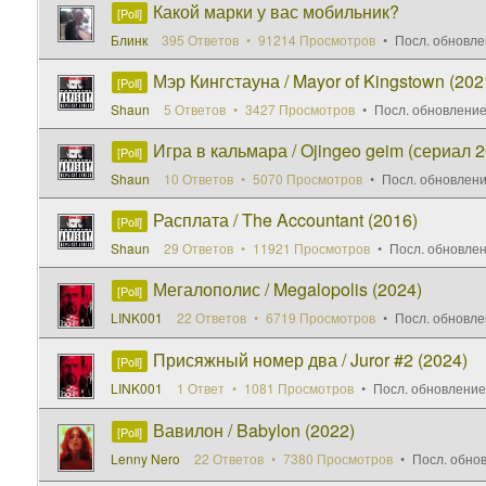
Какой марки у вас мобильник?
[Poll]
Блинк
395 Ответов
91214 Просмотров
Посл. обновле
Мэр Кингстауна / Mayor of Kingstown (202
[Poll]
Shaun
5 Ответов
3427 Просмотров
Посл. обновление
Игра в кальмара / Ojingeo geim (сериал 202
[Poll]
Shaun
10 Ответов
5070 Просмотров
Посл. обновлен
Расплата / The Accountant (2016)
[Poll]
Shaun
29 Ответов
11921 Просмотров
Посл. обновле
Мегалополис / Megalopolis (2024)
[Poll]
LINK001
22 Ответов
6719 Просмотров
Посл. обновле
Присяжный номер два / Juror #2 (2024)
[Poll]
LINK001
1 Ответ
1081 Просмотров
Посл. обновление
Вавилон / Babylon (2022)
[Poll]
Lenny Nero
22 Ответов
7380 Просмотров
Посл. обно