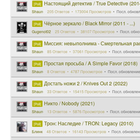
Настоящий детектив / True Detective (2014 
[Poll]
Shaun
205 Ответов
173004 Просмотров
Посл. обнов
Чёрное зеркало / Black Mirror (2011 - ...)
[Poll]
Gugenot02
25 Ответов
38107 Просмотров
Посл. обно
Миссия: невыполнима - Смертельная распла
[Poll]
Shaun
85 Ответов
37061 Просмотров
Посл. обновле
Простая просьба / A Simple Favor (2018)
[Poll]
Shaun
8 Ответов
4787 Просмотров
Посл. обновление
Достать ножи 2 / Knives Out 2 (2022)
[Poll]
Shaun
33 Ответов
15415 Просмотров
Посл. обновле
Никто / Nobody (2021)
[Poll]
Shaun
13 Ответов
5876 Просмотров
Посл. обновлен
Трон: Наследие / TRON: Legacy (2010)
[Poll]
Блинк
48 Ответов
16143 Просмотров
Посл. обновлен