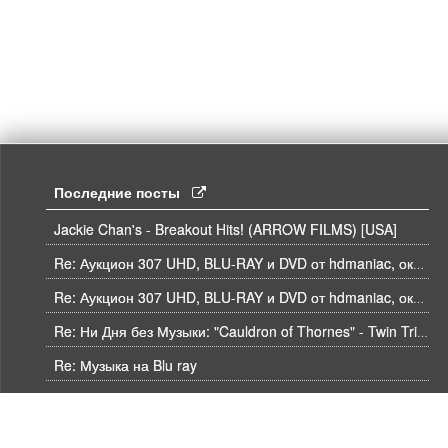
Последние посты
Jackie Chan's - Breakout Hits! (ARROW FILMS) [USA]
Re: Аукцион 307 UHD, BLU-RAY и DVD от hdmaniac, окончание торгов в ЧЕТВЕРГ 6.08 в 21ч00м00с. по времени форума
Re: Аукцион 307 UHD, BLU-RAY и DVD от hdmaniac, окончание торгов в ЧЕТВЕРГ 6.08 в 21ч00м00с. по времени форума
Re: Ни Дня без Музыки: "Cauldron of Thornes" - Twin Tribes
Re: Музыка на Blu ray
Re: Буржуйские Интернет-Магазины: Tом V
Re: Недавние покупки - Том V: Pochtoy #196