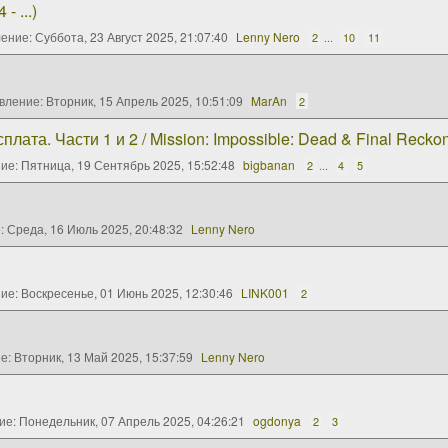
- ...)
ление:
Суббота, 23 Август 2025, 21:07:40
Lenny Nero
2
...
10
11
вление:
Вторник, 15 Апрель 2025, 10:51:09
MarAn
2
та. Части 1 и 2 / Mission: Impossible: Dead & Final Reckon
ние:
Пятница, 19 Сентябрь 2025, 15:52:48
bigbanan
2
...
4
5
:
Среда, 16 Июль 2025, 20:48:32
Lenny Nero
ние:
Воскресенье, 01 Июнь 2025, 12:30:46
LINK001
2
ие:
Вторник, 13 Май 2025, 15:37:59
Lenny Nero
ие:
Понедельник, 07 Апрель 2025, 04:26:21
ogdonya
2
3