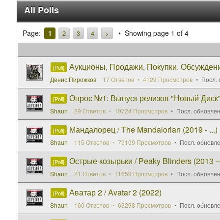
All Polls
Page:
Showing page 1 of 4
1
2
3
4
>
Аукционы, Продажи, Покупки. Обсужден
[Poll]
Денис Пирожков
17 Ответов
4129 Просмотров
Посл. 
Опрос №1: Выпуск релизов "Новый Диск
[Poll]
Shaun
29 Ответов
10724 Просмотров
Посл. обновле
Мандалорец / The Mandalorian (2019 - ...)
[Poll]
Shaun
115 Ответов
79109 Просмотров
Посл. обновл
Острые козырьки / Peaky Blinders (2013 – .
[Poll]
Shaun
21 Ответов
11659 Просмотров
Посл. обновле
Аватар 2 / Avatar 2 (2022)
[Poll]
Shaun
160 Ответов
63298 Просмотров
Посл. обновл