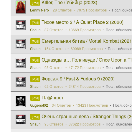
Killer, The / Убийца (2023)
[Poll]
Lenny Nero
28 Ответов
7075 Просмотров
Посл. обно
Тихое место 2 / A Quiet Place 2 (2020)
[Poll]
Shaun
37 Ответов
13669 Просмотров
Посл. обновле
Смертельная битва / Mortal Kombat (2021
[Poll]
Shaun
154 Ответов
69089 Просмотров
Посл. обновл
Однажды в… Голливуде / Once Upon a Time
[Poll]
Shaun
93 Ответов
47172 Просмотров
Посл. обновле
Форсаж 9 / Fast & Furious 9 (2020)
[Poll]
Shaun
62 Ответов
24814 Просмотров
Посл. обновле
Пл@ншет
[Poll]
Gugenot02
34 Ответов
13423 Просмотров
Посл. обно
Очень странные дела / Stranger Things (201
[Poll]
Shaun
95 Ответов
37622 Просмотров
Посл. обновле