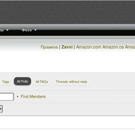
ты
Фото
Правила
|
Zavvi
|
Amazon.com
Amazon.ca
Amaz
All Polls
Tags
All FAQs
Threads without reply
Find Members