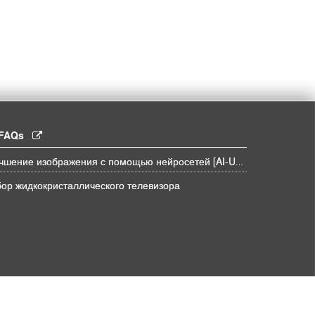
l FAQs
Улучшение изображения с помощью нейросетей [AI-UPSCALE]
ор жидкокристаллического телевизора