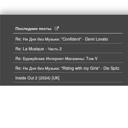
Последние посты
Re: Ни Дня без Музыки: "Confident" - Demi Lovato
Re: La Musique - Часть 2
Re: Буржуйские Интернет-Магазины: Tом V
Re: Ни Дня без Музыки: "Riding with my Girls" - Die Spitz
Inside Out 2 (2024) [UK]
Moana 2 (2024) [UK]
Re: RE: БлюРей плеер
Re: Аукцион 307 UHD, BLU-RAY и DVD от hdmaniac, окончание торгов в ЧЕТВЕРГ 6.08 в 21ч00м00с. по времени форума
Re: Аукцион 307 UHD, BLU-RAY и DVD от hdmaniac, окончание торгов в ЧЕТВЕРГ 6.08 в 21ч00м00с. по времени форума
Re: Аукцион 307 UHD, BLU-RAY и DVD от hdmaniac, окончание торгов в ЧЕТВЕРГ 6.08 в 21ч00м00с. по времени форума