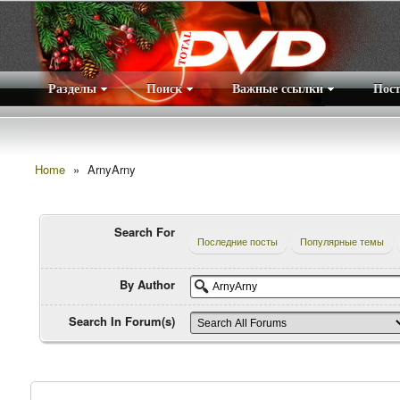
Разделы
Поиск
Важные ссылки
Пос
Home
»
ArnyArny
Search For
Последние посты
Популярные темы
By Author
Search In Forum(s)