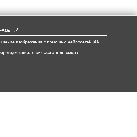
l FAQs
Улучшение изображения с помощью нейросетей [AI-UPSCALE]
ор жидкокристаллического телевизора