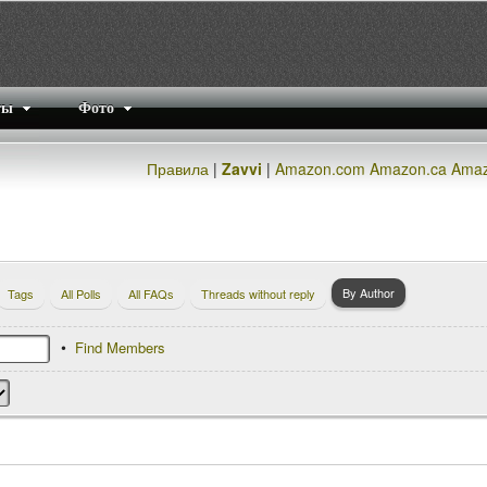
ты
Фото
Правила
|
Zavvi
|
Amazon.com
Amazon.ca
Amaz
By Author
Tags
All Polls
All FAQs
Threads without reply
Find Members