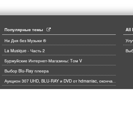
Популярные темы
Al
Ни Дня без Музыки ®
La Musique - Часть 2
Выб
Буржуйские Интернет-Магазины: Tом V
Выбор Blu-Ray плеера
Аукцион 307 UHD, BLU-RAY и DVD от hdmaniac, окончание торгов в ЧЕТВЕРГ 6.08 в 21ч00м00с. по времени форума
Объединение заказов
Недавние покупки - Том V
Jackie Chan's - Breakout Hits! (ARROW FILMS) [USA]
Arrival;The(1986 ) [USA]
Музыка на Blu ray