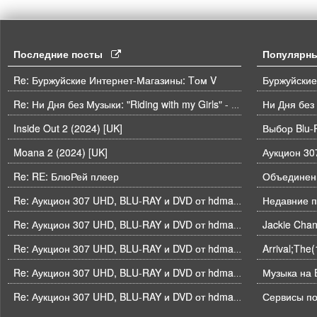
Последние посты
Популярн
Re: Буржуйские Интернет-Магазины: Tом V
Буржуйские
Ни Дня без
Re: Ни Дня без Музыки: "Riding with my Girls" - Die Spitz
Inside Out 2 (2024) [UK]
Выбор Blu-
Moana 2 (2024) [UK]
Re: RE: БлюРей плеер
Объединени
Недавние п
Re: Аукцион 307 UHD, BLU-RAY и DVD от hdmaniac, окончание торгов в ЧЕТВЕРГ 6.08 в 21ч00м00с. по времени форума
Re: Аукцион 307 UHD, BLU-RAY и DVD от hdmaniac, окончание торгов в ЧЕТВЕРГ 6.08 в 21ч00м00с. по времени форума
Arrival;The
Re: Аукцион 307 UHD, BLU-RAY и DVD от hdmaniac, окончание торгов в ЧЕТВЕРГ 6.08 в 21ч00м00с. по времени форума
Музыка на B
Re: Аукцион 307 UHD, BLU-RAY и DVD от hdmaniac, окончание торгов в ЧЕТВЕРГ 6.08 в 21ч00м00с. по времени форума
Re: Аукцион 307 UHD, BLU-RAY и DVD от hdmaniac, окончание торгов в ЧЕТВЕРГ 6.08 в 21ч00м00с. по времени форума