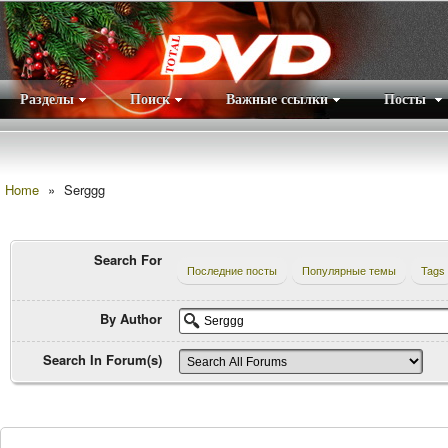
Разделы
Поиск
Важные ссылки
Посты
Правила
|
Home
»
Serggg
Search For
Последние посты
Популярные темы
Tags
By Author
Search In Forum(s)