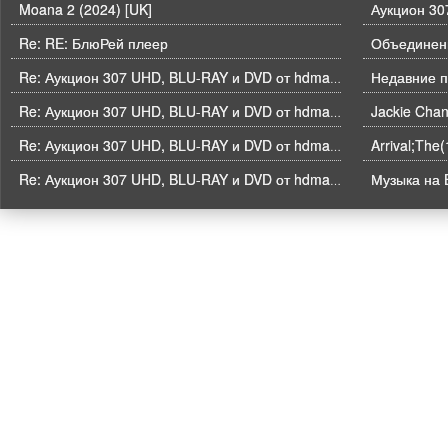
Moana 2 (2024) [UK]
Re: RE: БлюРей плеер
Объединени
Недавние п
Re: Аукцион 307 UHD, BLU-RAY и DVD от hdmaniac, окончание торгов в ЧЕТВЕРГ 6.08 в 21ч00м00с. по времени форума
Re: Аукцион 307 UHD, BLU-RAY и DVD от hdmaniac, окончание торгов в ЧЕТВЕРГ 6.08 в 21ч00м00с. по времени форума
Arrival;The
Re: Аукцион 307 UHD, BLU-RAY и DVD от hdmaniac, окончание торгов в ЧЕТВЕРГ 6.08 в 21ч00м00с. по времени форума
Музыка на B
Re: Аукцион 307 UHD, BLU-RAY и DVD от hdmaniac, окончание торгов в ЧЕТВЕРГ 6.08 в 21ч00м00с. по времени форума