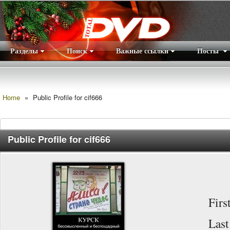
Разделы
Поиск
Важные ссылки
Посты
Правила
|
Home
»
Public Profile for cif666
Public Profile for cif666
Fir
Las