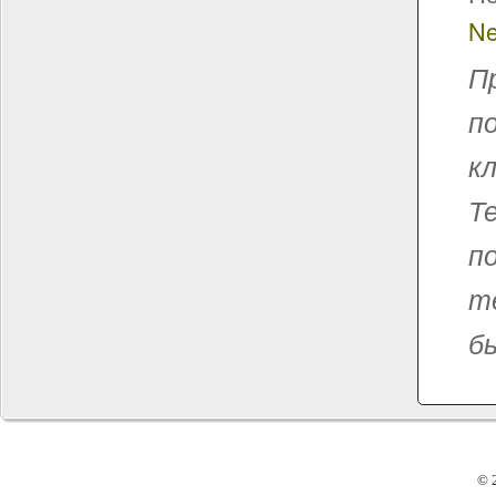
Ne
П
п
к
Т
п
т
бы
© 