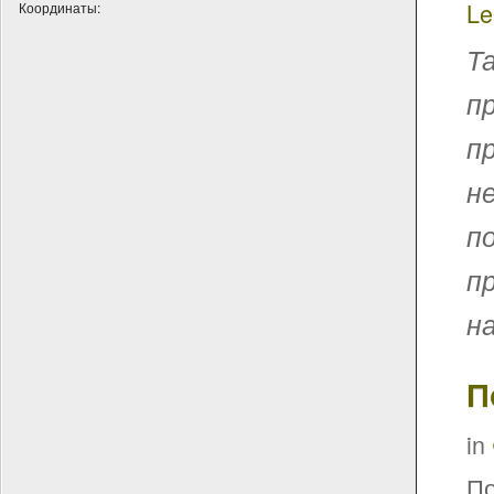
Le
Координаты:
Т
п
п
н
п
п
н
П
in
По