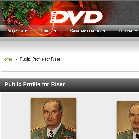
Разделы
Поиск
Важные ссылки
Посты
Правила
|
Home
»
Public Profile for Riser
Public Profile for Riser