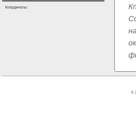
К
Координаты:
С
н
о
фи
© 