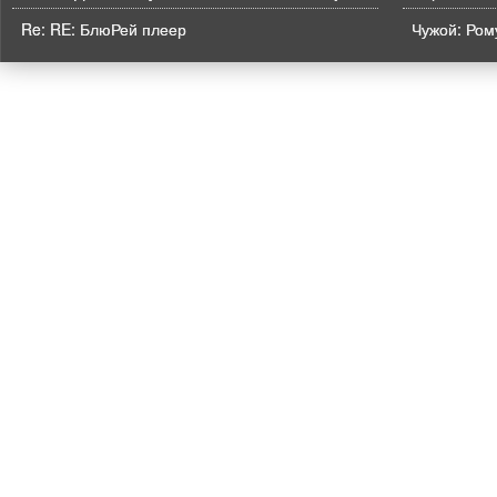
Re: RE: БлюРей плеер
Чужой: Рому