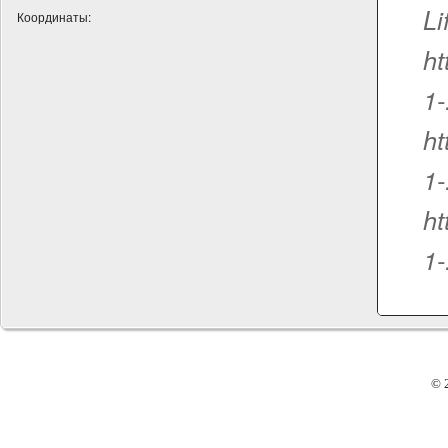
Li
Координаты:
ht
1-
ht
1-
ht
1-
© 