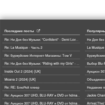
Последние посты
Популярн
Ни Дня без
Re: Ни Дня без Музыки: "Confident" - Demi Lovato
Re: La Musique - Часть 2
La Musique 
Re: Буржуйские Интернет-Магазины: Tом V
Буржуйские
Выбор Blu-
Re: Ни Дня без Музыки: "Riding with my Girls" - Die Spitz
Inside Out 2 (2024) [UK]
Moana 2 (2024) [UK]
Объединени
Re: RE: БлюРей плеер
Недавние п
Re: Аукцион 307 UHD, BLU-RAY и DVD от hdmaniac, окончание торгов в ЧЕТВЕРГ 6.08 в 21ч00м00с. по времени форума
Arrival;The
Re: Аукцион 307 UHD, BLU-RAY и DVD от hdmaniac, окончание торгов в ЧЕТВЕРГ 6.08 в 21ч00м00с. по времени форума