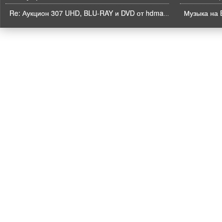
Музыка на B
Re: Аукцион 307 UHD, BLU-RAY и DVD от hdmaniac, окончание торгов в ЧЕТВЕРГ 6.08 в 21ч00м00с. по времени форума