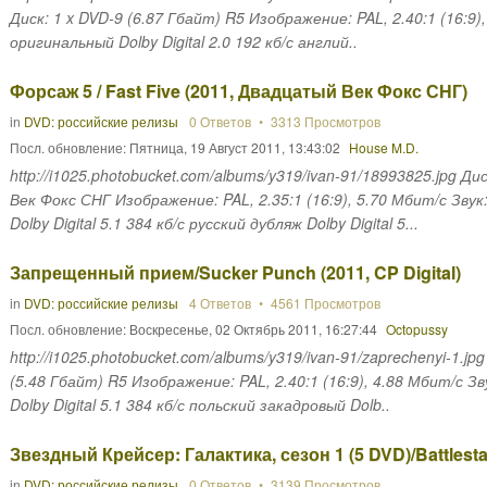
Диск: 1 x DVD-9 (6.87 Гбайт) R5 Изображение: PAL, 2.40:1 (16:9), 
оригинальный Dolby Digital 2.0 192 кб/с англий..
Форсаж 5 / Fast Five (2011, Двадцатый Век Фокс СНГ)
in
DVD: российские релизы
0 Ответов
3313 Просмотров
Посл. обновление:
Пятница, 19 Август 2011, 13:43:02
House M.D.
http://i1025.photobucket.com/albums/y319/ivan-91/18993825.jpg 
Век Фокс СНГ Изображение: PAL, 2.35:1 (16:9), 5.70 Мбит/с Звук:
Dolby Digital 5.1 384 кб/с русский дубляж Dolby Digital 5...
Запрещенный прием/Sucker Punch (2011, CP Digital)
in
DVD: российские релизы
4 Ответов
4561 Просмотров
Посл. обновление:
Воскресенье, 02 Октябрь 2011, 16:27:44
Octopussy
http://i1025.photobucket.com/albums/y319/ivan-91/zaprechenyi-1.j
(5.48 Гбайт) R5 Изображение: PAL, 2.40:1 (16:9), 4.88 Мбит/с Зву
Dolby Digital 5.1 384 кб/с польский закадровый Dolb..
Звездный Крейсер: Галактика, сезон 1 (5 DVD)/Battlestar 
in
DVD: российские релизы
0 Ответов
3139 Просмотров