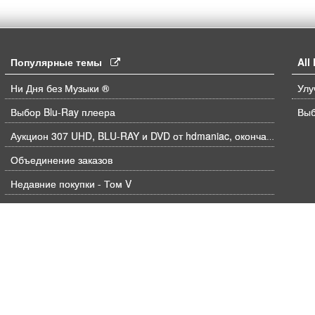
Популярные темы
Al
Ни Дня без Музыки ®
Выбор Blu-Ray плеера
Выб
Аукцион 307 UHD, BLU-RAY и DVD от hdmaniac, окончание торгов в ЧЕТВЕРГ 6.08 в 21ч00м00с. по времени форума
Объединение заказов
Недавние покупки - Том V
Jackie Chan's - Breakout Hits! (ARROW FILMS) [USA]
Arrival;The(1986 ) [USA]
Музыка на Blu ray
Буржуйские Интернет-Магазины: Tом V
Сервисы по продаже цифрового контента | Скидки в iTunes