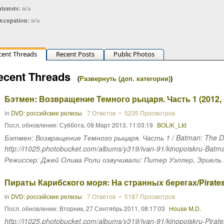
n/a
nterests:
n/a
ccupation:
cent Threads
Recent Posts
Public Photos
ecent Threads
(
Развернуть (доп. категории)
)
Бэтмен: Возвращение Темного рыцаря. Часть 1 (2012,
in
DVD: российские релизы
7 Ответов
5235 Просмотров
Посл. обновление:
Суббота, 09 Март 2013, 11:03:19
BOLiK_Ltd
Бэтмен: Возвращение Темного рыцаря. Часть 1 / Batman: The Dark
http://i1025.photobucket.com/albums/y319/ivan-91/kinopoiskru-Bat
Режиссер: Джей Олива Роли озвучивали: Питер Уэллер, Эриель 
Пираты Карибского моря: На странных берегах/Pirates o
in
DVD: российские релизы
7 Ответов
5187 Просмотров
Посл. обновление:
Вторник, 27 Сентябрь 2011, 08:17:03
House M.D.
http://i1025.photobucket.com/albums/y319/ivan-91/kinopoiskru-Pira