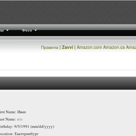
ты
Фото
Правила
|
Zavvi
|
Amazon.com
Amazon.ca
Amaz
irst Name: Иван
n/a
ast Name:
irthday: 9/5/1991 (mm/dd/yyyy)
ocation: Екатеринбург