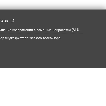
l FAQs
Улучшение изображения с помощью нейросетей [AI-UPSCALE]
ор жидкокристаллического телевизора