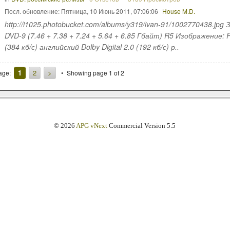
Посл. обновление:
Пятница, 10 Июнь 2011, 07:06:06
House M.D.
http://i1025.photobucket.com/albums/y319/ivan-91/1002770438.jpg
DVD-9 (7.46 + 7.38 + 7.24 + 5.64 + 6.85 Гбайт) R5 Изображение: PAL
(384 кб/с) английский Dolby Digital 2.0 (192 кб/с) р..
1
2
>
age:
Showing page 1 of 2
© 2026
APG vNext
Commercial Version 5.5