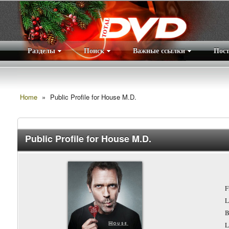
Разделы
Поиск
Важные ссылки
Пос
Home
»
Public Profile for House M.D.
Public Profile for House M.D.
F
L
B
L