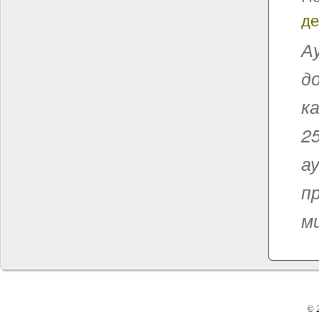
де
А
д
к
2
а
п
м
© 