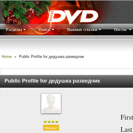
Разделы
Поиск
Важные ссылки
Посты
Правила
|
Home
»
Public Profile for дедушка разведчик
Public Profile for дедушка разведчик
Firs
Las
Меценат