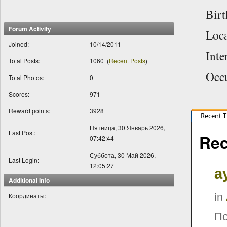
Bir
Forum Activity
Loca
Joined:
10/14/2011
Inte
Total Posts:
1060
(
Recent Posts
)
Occ
Total Photos:
0
Scores:
971
Reward points:
3928
Recent 
Пятница, 30 Январь 2026,
Last Post:
Rec
07:42:44
Суббота, 30 Май 2026,
Last Login:
12:05:27
а
Additional Info
in
Координаты:
По