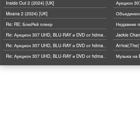
Inside Out 2 (2024) [UK]
Moana 2 (2024) [UK]
Объединени
Re: RE: БлюРей плеер
Недавние п
Re: Аукцион 307 UHD, BLU-RAY и DVD от hdmaniac, окончание торгов в ЧЕТВЕРГ 6.08 в 21ч00м00с. по времени форума
Arrival;The
Re: Аукцион 307 UHD, BLU-RAY и DVD от hdmaniac, окончание торгов в ЧЕТВЕРГ 6.08 в 21ч00м00с. по времени форума
Музыка на B
Re: Аукцион 307 UHD, BLU-RAY и DVD от hdmaniac, окончание торгов в ЧЕТВЕРГ 6.08 в 21ч00м00с. по времени форума