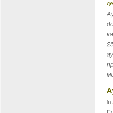
де
А
д
к
2
а
п
м
А
in
По