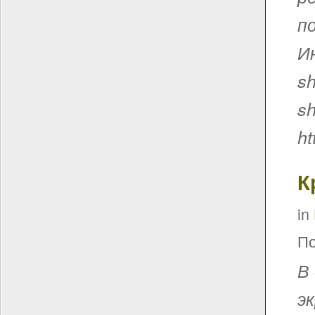
по
Ин
s
s
ht
К
in
По
В
э