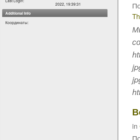
Last Login:
По
2022, 19:39:31
Additional Info
Th
Координаты:
М
со
ht
jp
jp
ht
В
in
По