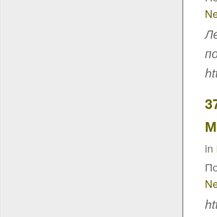
Ne
Л
п
ht
3
М
in
По
Ne
ht