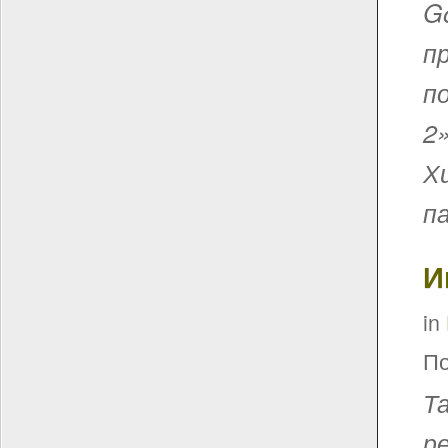
G
п
п
2
Х
п
И
in
По
Т
р