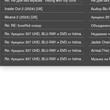
Ни Дня без
Re: Ни Дня без Музыки: "Riding with my Girls" - Die Spitz
Inside Out 2 (2024) [UK]
Выбор Blu-
Moana 2 (2024) [UK]
Re: RE: БлюРей плеер
Объединени
Недавние п
Re: Аукцион 307 UHD, BLU-RAY и DVD от hdmaniac, окончание торгов в ЧЕТВЕРГ 6.08 в 21ч00м00с. по времени форума
Re: Аукцион 307 UHD, BLU-RAY и DVD от hdmaniac, окончание торгов в ЧЕТВЕРГ 6.08 в 21ч00м00с. по времени форума
Arrival;The
Re: Аукцион 307 UHD, BLU-RAY и DVD от hdmaniac, окончание торгов в ЧЕТВЕРГ 6.08 в 21ч00м00с. по времени форума
Музыка на B
Re: Аукцион 307 UHD, BLU-RAY и DVD от hdmaniac, окончание торгов в ЧЕТВЕРГ 6.08 в 21ч00м00с. по времени форума