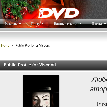
Разделы
Поиск
Важные ссылки
Посты
Правила
|
Home
»
Public Profile for Visconti
Public Profile for Visconti
Любо
втор
Fir