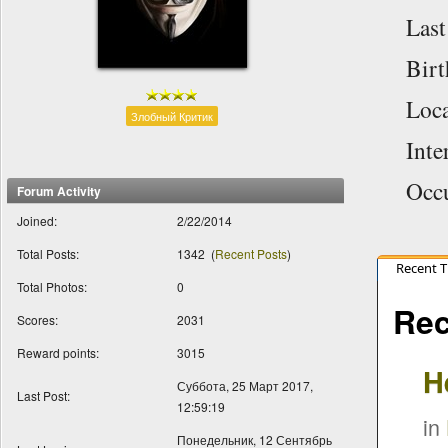
Las
Bir
Loc
Злобный Критик
Inte
Occ
Forum Activity
Joined:
2/22/2014
Total Posts:
1342
(
Recent Posts
)
Recent 
Total Photos:
0
Rec
Scores:
2031
Reward points:
3015
H
Суббота, 25 Март 2017,
Last Post:
12:59:19
in
Понедельник, 12 Сентябрь