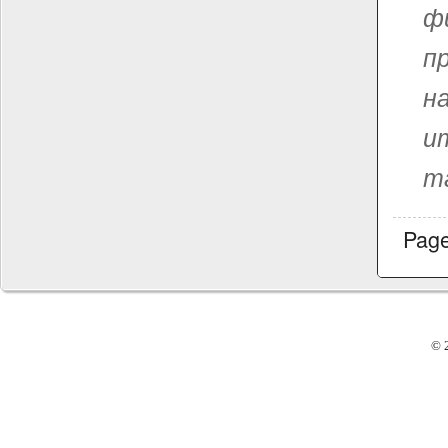
ф
п
н
и
т
Pag
© 