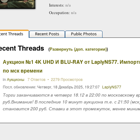
n/a
Interests:
n/a
Occupation:
cent Threads
Recent Posts
Public Photos
ecent Threads
(
Развернуть (доп. категории)
)
Аукцион №1 4K UHD И BLU-RAY от LaplyNS77. Импортн
по мск времени
in
Аукционы
7 Ответов
2279 Просмотров
Посл. обновление:
Четверг, 18 Декабрь 2025, 19:27:07
LaplyNS77
Торги заканчиваются в четверг 18.12 в 22:00 по московскому 
руб.Внимание! В последние 10 минут аукциона т.е. с 21:50 (мс
становится 200 руб. Ставки в этот промежуток, менее минимал