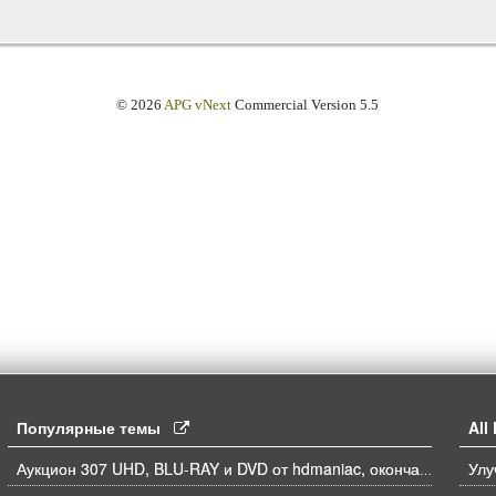
© 2026
APG vNext
Commercial Version 5.5
Популярные темы
Al
Аукцион 307 UHD, BLU-RAY и DVD от hdmaniac, окончание торгов в ЧЕТВЕРГ 6.08 в 21ч00м00с. по времени форума