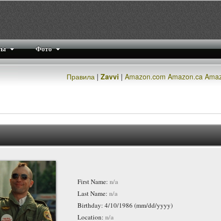
ты
Фото
Правила
|
Zavvi
|
Amazon.com
Amazon.ca
Amaz
n/a
First Name:
n/a
Last Name:
Birthday: 4/10/1986 (mm/dd/yyyy)
n/a
Location: