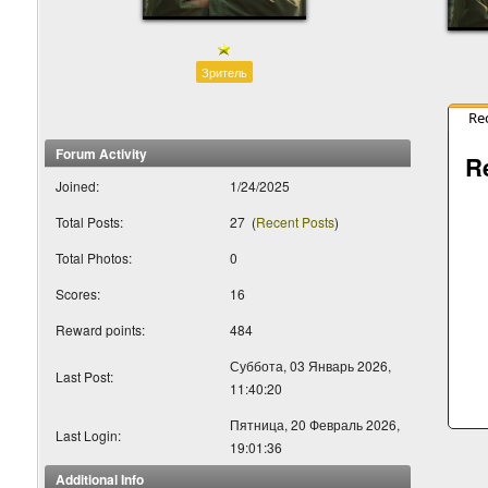
Зритель
Re
Forum Activity
R
Joined:
1/24/2025
Total Posts:
27
(
Recent Posts
)
Total Photos:
0
Scores:
16
Reward points:
484
Суббота, 03 Январь 2026,
Last Post:
11:40:20
Пятница, 20 Февраль 2026,
Last Login:
19:01:36
Additional Info