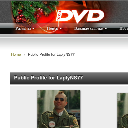
Разделы
Поиск
Важные ссылки
Пос
Home
»
Public Profile for LaplyNS77
Public Profile for LaplyNS77