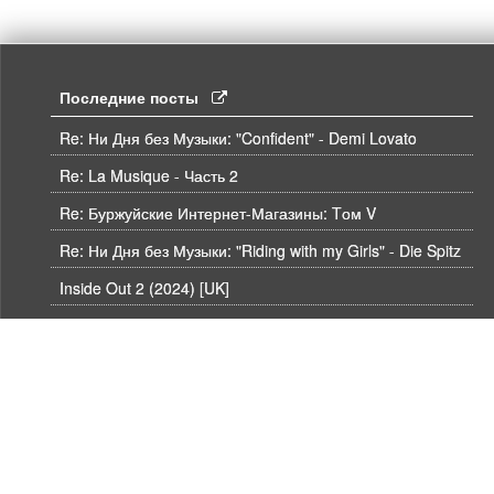
Последние посты
Re: Ни Дня без Музыки: "Confident" - Demi Lovato
Re: La Musique - Часть 2
Re: Буржуйские Интернет-Магазины: Tом V
Re: Ни Дня без Музыки: "Riding with my Girls" - Die Spitz
Inside Out 2 (2024) [UK]
Moana 2 (2024) [UK]
Re: RE: БлюРей плеер
Re: Аукцион 307 UHD, BLU-RAY и DVD от hdmaniac, окончание торгов в ЧЕТВЕРГ 6.08 в 21ч00м00с. по времени форума
Re: Аукцион 307 UHD, BLU-RAY и DVD от hdmaniac, окончание торгов в ЧЕТВЕРГ 6.08 в 21ч00м00с. по времени форума
Re: Аукцион 307 UHD, BLU-RAY и DVD от hdmaniac, окончание торгов в ЧЕТВЕРГ 6.08 в 21ч00м00с. по времени форума