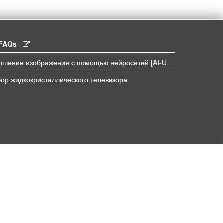
l FAQs
Улучшение изображения с помощью нейросетей [AI-UPSCALE]
ор жидкокристаллического телевизора