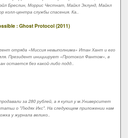
эйл Бреслин, Моррис Честнат, Майкл Эклунд, Майкл
 колл-центра службы спасения. Ка..
ble : Ghost Protocol (2011)
гент отряда «Миссия невыполнима» Итан Хант и его
емля. Президент инициирует «Протокол Фантом», в
н остается без какой-либо подд..
продавали за 280 рублей, а я купил у м.Университет
 статьи о "Людях Икс". На следующем приложении нам
жка у журнала велико..