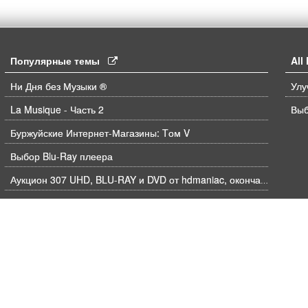
Популярные темы
Al
Ни Дня без Музыки ®
La Musique - Часть 2
Выб
Буржуйские Интернет-Магазины: Tом V
Выбор Blu-Ray плеера
Аукцион 307 UHD, BLU-RAY и DVD от hdmaniac, окончание торгов в ЧЕТВЕРГ 6.08 в 21ч00м00с. по времени форума
Объединение заказов
Недавние покупки - Том V
Jackie Chan's - Breakout Hits! (ARROW FILMS) [USA]
Arrival;The(1986 ) [USA]
Музыка на Blu ray