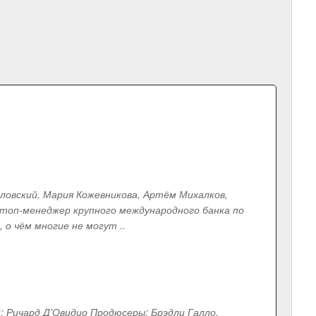
озловский, Мария Кожевникова, Артём Михалков,
топ-менеджер крупного международного банка по
, о чём многие не могут ..
: Ричард Д'Овидио Продюсеры: Брэдли Галло,