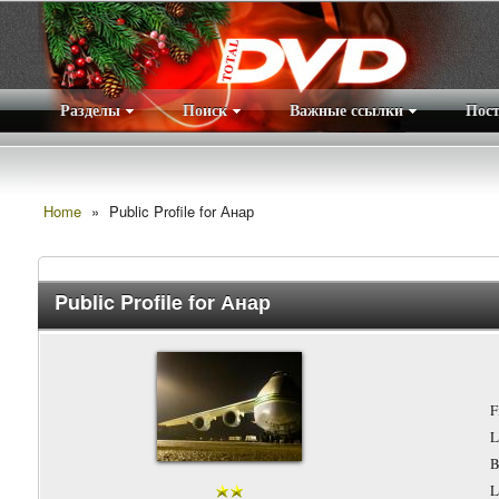
Разделы
Поиск
Важные ссылки
Пос
Home
»
Public Profile for Анар
Public Profile for Анар
F
L
B
L