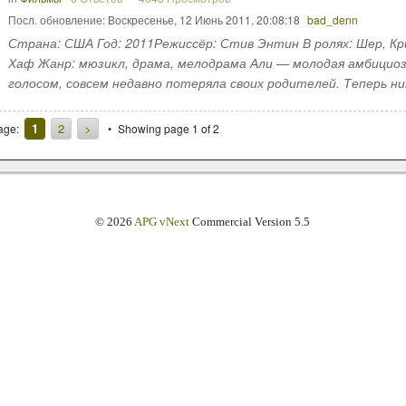
Посл. обновление:
Воскресенье, 12 Июнь 2011, 20:08:18
bad_denn
Страна: США Год: 2011Режиссёр: Стив Энтин В ролях: Шер, Кр
Хаф Жанр: мюзикл, драма, мелодрама Али — молодая амбициозн
голосом, совсем недавно потеряла своих родителей. Теперь ни
1
2
>
age:
Showing page 1 of 2
© 2026
APG vNext
Commercial Version 5.5