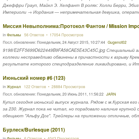
Джеффри Грауп, Майкл Э. Хелфант В ролях: Холли Берри, Эбиг
Империоли → Иордания — непримечательная девушка, оператор
Миссия Невыполнима:Протокол Фантом / Mission Impossi
in
Фильмы
56 Ответов
17054 Просмотров
Посл. обновление:
Понедельник, 24 Август 2015, 10:27:44
Gugenot02
9198/E2FF5699D622449B9FA58CAE5E43C45C.jpg Специальный а
коллеги несправедливо обвинены в причастности к взрыву Кр
результате которого спецподразделение ликвидировано, и Ита
Июньский номер #6 (123)
in
Журнал
122 Ответов
28884 Просмотров
Посл. обновление:
Понедельник, 20 Июнь 2011, 11:56:22
JARN
Купил сегодня июньский выпуск журнала. Рядом с м.Курская его 
за 230. Журнал пока не читал, но порадовало наличие крупной
обещают "Альфу Дог". Трейлеры на приложении отличные, обло
Бурлеск/Burlesque (2011)
in
Фильмы
6 Ответов
4043 Просмотров