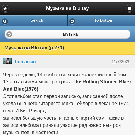
Музыка на Blu ray
Search
To Bottom
Музыка
Музыка на Blu ray (p.273)
hdmaniac
11/7/2025
Через неделю, 14 ноября выходит коллекционный бокс
13 - го альбома монстров рока
The Rolling Stones: Black
And Blue(1976)
Этот альбом стал первой записью, записанной после
ухода бывшего гитариста Мика Тейлора в декабре 1974
года. И Кит Ричардс
записал большую часть гитарных партий сам, также в
записи альбома приняли участие ряд известных рок
музыкантов, в частности