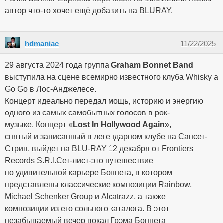
автор что-то хочет ещё добавить на BLURAY.
hdmaniac
11/22/2025
29 августа 2024 года группа
Graham Bonnet Band
выступила на сцене всемирно известного клуба Whisky a
Go Go в Лос-Анджелесе.
Концерт идеально передал мощь, историю и энергию
одного из самых самобытных голосов в рок-
музыке. Концерт «
Lost In Hollywood Again
»,
снятый и записанный в легендарном клубе на Сансет-
Стрип, выйдет на BLU-RAY 12 декабря от Frontiers
Records S.R.l.Сет-лист-это путешествие
по удивительной карьере Боннета, в котором
представлены классические композиции Rainbow,
Michael Schenker Group и Alcatrazz, а также
композиции из его сольного каталога. В этот
незабываемый вечер вокал Грэма Боннета