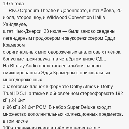
1975 года
— RKO Orpheum Theatre в Давенпорте, штат Айова, 20
июля, второе шоу, и Wildwood Convention Hall в
Уайлдвуде,
штат Нью-Джерси, 23 июля — были заново сведены
легендарным продюсером и звукорежиссёром Эдди
Крамером
с оригинальных многодорожечных аналоговых плёнок,
бонусные треки звучат на четвёртом диске СД...
На Blu-ray Audio представлен альбом, заново
смикшированная Эдди Крамером с оригинальных
многодорожечных
аналоговых плёнок в формате Dolby Atmos и Dolby
TrueHD 5.1, а также в обновлённом стереоформате 192
кГц 24 бит
и 96 кГц 24 бит PCM. В набор Super Deluxe входит
множество дополнительных коллекционных предметов,
в том числе
100-страничная книга в твёрдом переплёте с