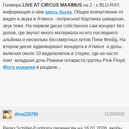
Гилмора
LIVE AT CIRCUS MAXIMUS
на 2 - х BLU-RAY,
информация о нём
здесь была
. Общее впечатление от
видео и звука в Атмосе - потрясное! Картинка шикарная,
звук тоже. На первом диске собственно сам концерт без
допов, где звучат много материала из его последнего
альбома и несколько бессмертных хитов Пинк Флойд. На
втором диске аудиовариант концерта в Атмосе и допы,
включая около 10 видеоклипов в стерео, где на части
поет младшая дочь Романи гитариста группы Pink Floyd.
Фото издания
в разделе...
dima230780
11/20/2025
Релиз Schiller-Euphoria перенесён на 16.01.2026, якобы