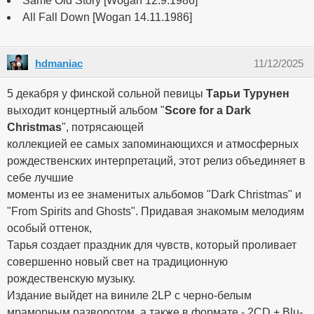
Same Old Story [Wogan 12.9.1986]
All Fall Down [Wogan 14.11.1986]
hdmaniac
11/12/2025
5 декабря у финской сольной певицы
Тарьи Турунен
выходит концертный альбом "
Score for a Dark
Christmas
", потрясающей
коллекцией ее самых запоминающихся и атмосферных
рождественских интерпретаций, этот релиз объединяет в
себе лучшие
моменты из ее знаменитых альбомов "Dark Christmas" и
"From Spirits and Ghosts". Придавая знакомым мелодиям
особый оттенок,
Тарья создает праздник для чувств, который проливает
совершенно новый свет на традиционную
рождественскую музыку.
Издание выйдет на виниле 2LP с черно-белым
мраморным разворотом, а также в формате - 2CD + Blu-