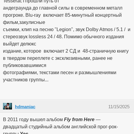
TesseracTпрошли путь от
андеграунда до главной силы в современном металл
прогроке. Blu-ray включает 85-минутный концертный
фильм,закулисные
съемки, клип на песню "Legion", звук Dolby Atmos / 5.1 / и
стереозвук lossless 24 / 48. Помимо обычного издания
выйдет делюкс
издание, которое включает 2 СД и 48-страничную книгу
в твердом переплете с эксклюзивными, ранее не
публиковавшимися
фотографиями, текстами песен и размышлениями
участников группы...
hdmaniac
11/15/2025
В 2011 году вышел альбом
Fly from Here
—
двадцатый студийный альбом английской прог-рок-
группы
Yes.