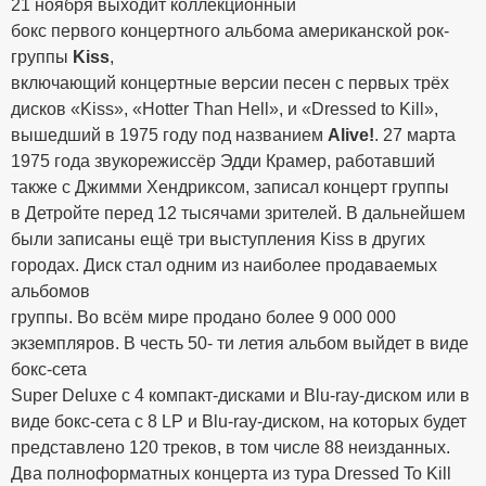
21 ноября выходит коллекционный
бокс первого концертного альбома американской рок-
группы
Kiss
,
включающий концертные версии песен с первых трёх
дисков «Kiss», «Hotter Than Hell», и «Dressed to Kill»,
вышедший в 1975 году под названием
Alive!
. 27 марта
1975 года звукорежиссёр Эдди Крамер, работавший
также с Джимми Хендриксом, записал концерт группы
в Детройте перед 12 тысячами зрителей. В дальнейшем
были записаны ещё три выступления Kiss в других
городах. Диск стал одним из наиболее продаваемых
альбомов
группы. Во всём мире продано более 9 000 000
экземпляров. В честь 50- ти летия альбом выйдет в виде
бокс-сета
Super Deluxe с 4 компакт-дисками и Blu-ray-диском или в
виде бокс-сета с 8 LP и Blu-ray-диском, на которых будет
представлено 120 треков, в том числе 88 неизданных.
Два полноформатных концерта из тура Dressed To Kill