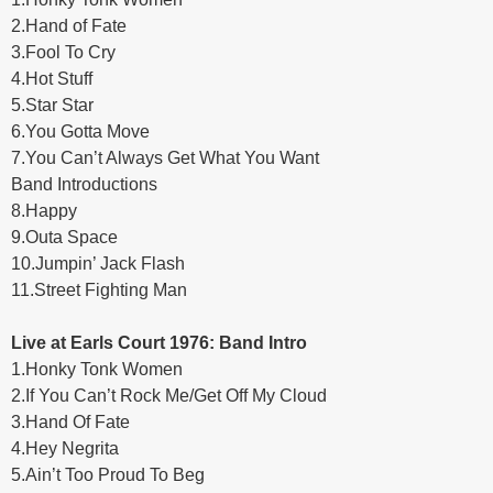
2.Hand of Fate
3.Fool To Cry
4.Hot Stuff
5.Star Star
6.You Gotta Move
7.You Can’t Always Get What You Want
Band Introductions
8.Happy
9.Outa Space
10.Jumpin’ Jack Flash
11.Street Fighting Man
Live at Earls Court 1976: Band Intro
1.Honky Tonk Women
2.If You Can’t Rock Me/Get Off My Cloud
3.Hand Of Fate
4.Hey Negrita
5.Ain’t Too Proud To Beg