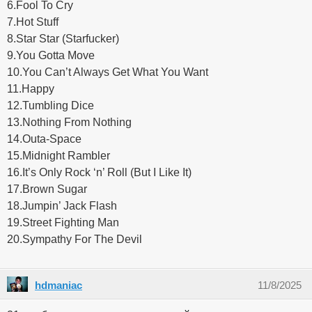
6.Fool To Cry
7.Hot Stuff
8.Star Star (Starfucker)
9.You Gotta Move
10.You Can’t Always Get What You Want
11.Happy
12.Tumbling Dice
13.Nothing From Nothing
14.Outa-Space
15.Midnight Rambler
16.It’s Only Rock ‘n’ Roll (But I Like It)
17.Brown Sugar
18.Jumpin’ Jack Flash
19.Street Fighting Man
20.Sympathy For The Devil
hdmaniac
11/8/2025