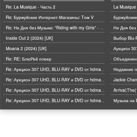
Re: La Musique - Часть 2
La Musique 
Re: Буржуйские Интернет-Магазины: Tом V
Буржуйские
Ни Дня без
Re: Ни Дня без Музыки: "Riding with my Girls" - Die Spitz
Inside Out 2 (2024) [UK]
Выбор Blu-
Moana 2 (2024) [UK]
Re: RE: БлюРей плеер
Объединени
Недавние п
Re: Аукцион 307 UHD, BLU-RAY и DVD от hdmaniac, окончание торгов в ЧЕТВЕРГ 6.08 в 21ч00м00с. по времени форума
Re: Аукцион 307 UHD, BLU-RAY и DVD от hdmaniac, окончание торгов в ЧЕТВЕРГ 6.08 в 21ч00м00с. по времени форума
Arrival;The
Re: Аукцион 307 UHD, BLU-RAY и DVD от hdmaniac, окончание торгов в ЧЕТВЕРГ 6.08 в 21ч00м00с. по времени форума
Музыка на B
Re: Аукцион 307 UHD, BLU-RAY и DVD от hdmaniac, окончание торгов в ЧЕТВЕРГ 6.08 в 21ч00м00с. по времени форума