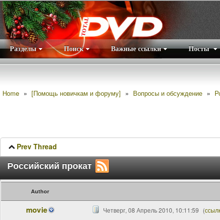
Разделы
Поиск
Важные ссылки
Посты
Правила
|
Home
»
[Помощь новичкам и форуму]
»
Вопросы и обсуждение
»
Р
Prev Thread
Российский прокат
Author
movie
Четверг, 08 Апрель 2010, 10:11:59
(
ссыл