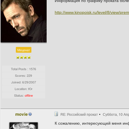
Информация по графику проката боле
http://www.kinopoisk.ru/level/8/view/prem
Меценат
Total Posts : 1576
Scores: 229
Joined:
6/29/2007
Location: Юг
Status:
offline
movie
RE: Российский прокат
Суббота, 10 Апр
К сожалению, интересующей меня инф