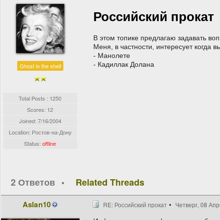
Российский прокат
В этом топике предлагаю задавать во
Меня, в частности, интересует когда в
- Манолете
- Кадиллак Долана
Ghost in the shell
Total Posts : 1250
Scores: 12
Joined:
7/16/2004
Location: Ростов-на-Дону
Status:
offline
2 Ответов
Related Threads
Aslan10
RE: Российский прокат
Четверг, 08 Апр