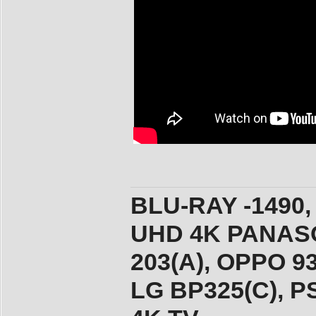
BLU-RAY -1490,
UHD 4K PANASO
203(A), ОPPO 9
LG BP325(C), PS