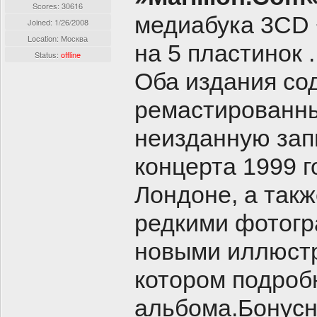
Scores: 30616
медиабука 3CD +
Joined:
1/26/2008
Location: Москва
на 5 пластинок .
Status:
offline
Оба издания со
ремастированны
неизданную зап
концерта 1999 
Лондоне, а так
редкими фотог
новыми иллюстр
котором подроб
альбома.Бонус