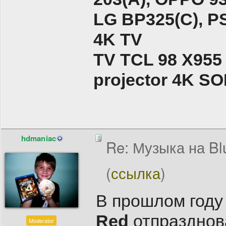
LG BP325(C), PS
4K TV
TV TCL 98 X955
projector 4K 
hdmaniac
Re: Музыка на Bl
(
ссылка
)
В прошлом году
Red
отпразднов
Moderator