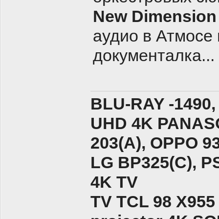
New Dimension 
аудио в Атмосе 
документалка...
BLU-RAY -1490,
UHD 4K PANASO
203(A), ОPPO 9
LG BP325(C), PS
4K TV
TV TCL 98 X955