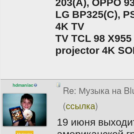
203(A), ОPPO 9
LG BP325(C), PS
4K TV
TV TCL 98 X955
projector 4K 
hdmaniac
Re: Музыка на Bl
(
ссылка
)
19 июня выходи
Moderator