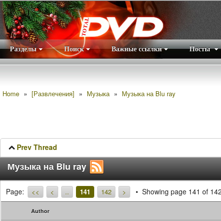
Разделы
Поиск
Важные ссылки
Посты
Правила
|
Home
»
[Развлечения]
»
Музыка
»
Музыка на Blu ray
Prev Thread
Музыка на Blu ray
Page:
Showing page 141 of 14
<<
<
..
141
142
>
Author