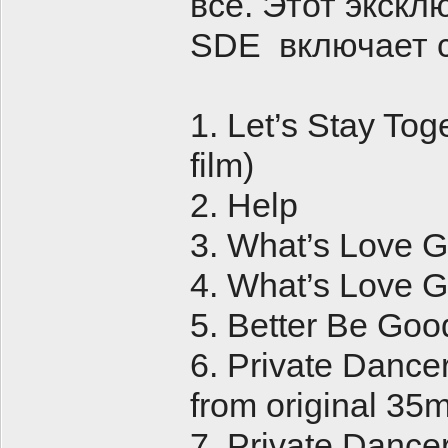
все. Этот экскл
SDE включает с
1. Let’s Stay To
film)
2. Help
3. What’s Love Go
4. What’s Love Go
5. Better Be Goo
6. Private Dancer
from original 35m
7. Private Dance