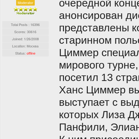
очередной конц
Moderator
анонсирован дис
представлены к
Total Posts : 16396
Scores: 30616
старинном польс
Joined:
1/26/2008
Location: Москва
Циммер специал
Status:
offline
мирового турне,
посетил 13 стр
Ханс Циммер вы
выступает с вы
которых Лиза Д
Панфили, Элиан