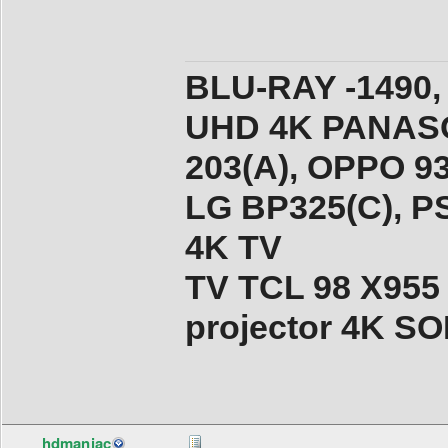
BLU-RAY -1490,
UHD 4K PANASO
203(A), ОPPO 9
LG BP325(C), PS
4K TV
TV TCL 98 X955
projector 4K 
hdmaniac