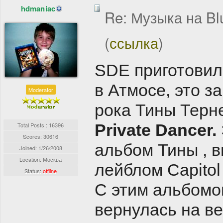
hdmaniac
Re: Музыка на Bl
(
ссылка
)
SDE приготовил
в Атмосе, это 
Moderator
рока Тины Терне
Private Dancer.
Total Posts : 16396
Scores: 30616
альбом Тины , в
Joined:
1/26/2008
Location: Москва
лейблом Capitol
Status:
offline
С этим альбомо
вернулась на в