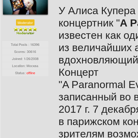
У Алиса Купера
концертник "
A P
Moderator
известен как од
из величайших а
Total Posts : 16396
Scores: 30616
вдохновляющий 
Joined:
1/26/2008
Location: Москва
Концерт
Status:
offline
"A Paranormal Ev
записанный во 
2017 г. 7 декабр
в парижском ко
зрителям возмо