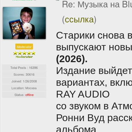
Re: Музыка на Bl
(
ссылка
)
Старики снова 
выпускают нов
Moderator
(2026).
Издание выйдет
Total Posts : 16396
Scores: 30616
вариантах, вкл
Joined:
1/26/2008
Location: Москва
RAY AUDIO
Status:
offline
со звуком в Атм
Ронни Вуд расск
альбома