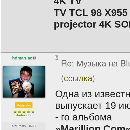
4K TV
TV TCL 98 X955
projector 4K 
hdmaniac
Re: Музыка на Bl
(
ссылка
)
Одна из известн
выпускает 19 ию
Moderator
- го альбома
»Marillion.Com
Total Posts : 16396