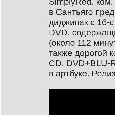
SimplyRed. ком.
в Сантьяго пре
диджипак с 16-с
DVD, содержащ
(около 112 мину
также дорогой к
CD, DVD+BLU-
в артбуке. Релиз