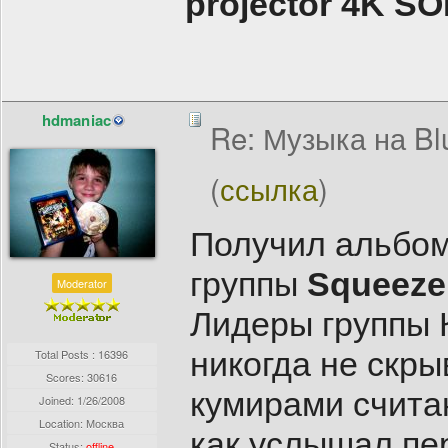
projector 4K 
hdmaniac
Re: Музыка на Bl
(
ссылка
)
Получил альбом
группы
Squeeze 
Moderator
Лидеры группы 
никогда не скры
Total Posts : 16396
Scores: 30616
кумирами счита
Joined:
1/26/2008
Location: Москва
как услышал пе
Status:
offline