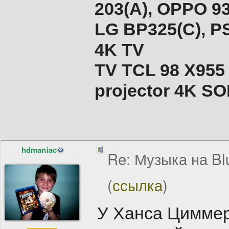
203(A), ОPPO 9
LG BP325(C), PS
4K TV
TV TCL 98 X955
projector 4K 
hdmaniac
Re: Музыка на Bl
(
ссылка
)
У Ханса Циммер