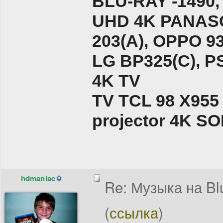
BLU-RAY -1490,
UHD 4K PANASO
203(A), ОPPO 9
LG BP325(C), PS
4K TV
TV TCL 98 X955
projector 4K 
hdmaniac
Re: Музыка на Bl
(
ссылка
)