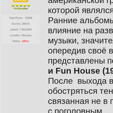
американской г
которой являлс
Ранние альбомы
Total Posts : 16396
Scores: 30616
влияние на разв
Joined:
1/26/2008
Location: Москва
музыки, значит
Status:
offline
опередив своё в
представлены п
и Fun House (1
После выхода в
обостряться тен
связанная не в
с поголовным