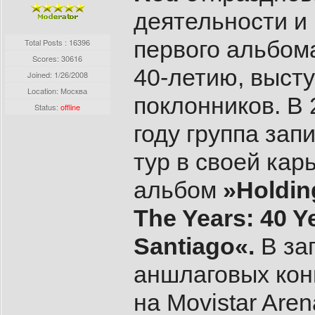
деятельности и
первого альбом
Total Posts : 16396
Scores: 30616
40-летию, выст
Joined:
1/26/2008
Location: Москва
поклонников. В 
Status:
offline
году группа за
тур в своей ка
альбом
»Holdin
The Years: 40 Ye
Santiago«.
В за
аншлаговых ко
на Movistar Are