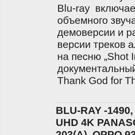
Blu-ray включа
объемного звуч
демоверсии и р
версии треков 
на песню „Shot I
документальны
Thank God for The
BLU-RAY -1490,
UHD 4K PANASO
203(A), ОPPO 9