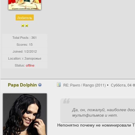
Любитель
Total Posts : 361
Scores: 15
Joined:
1/2/2012
Location: г.Запорожье
Status:
offline
Papa Dolphin
RE: Ранго / Rango (2011)
Суббота, 04 Ф
Да, он, пожалуй, наиболее д
мультфильмов и нет.
Непонятно почему не номинировали Ти