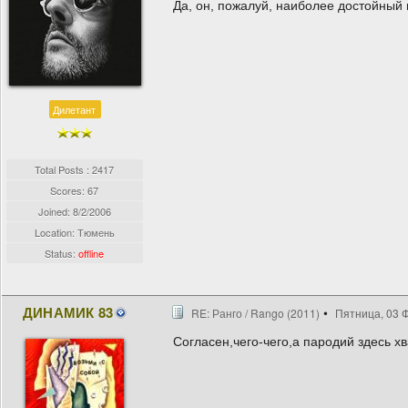
Да, он, пожалуй, наиболее достойный 
Дилетант
Total Posts : 2417
Scores: 67
Joined:
8/2/2006
Location: Тюмень
Status:
offline
ДИНАМИК 83
RE: Ранго / Rango (2011)
Пятница, 03 Ф
Согласен,чего-чего,а пародий здесь хва