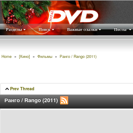
Разделы
Поиск
Важные ссылки
Посты
Правила
|
Home
»
[Кино]
»
Фильмы
»
Ранго / Rango (2011)
Prev Thread
Ранго / Rango (2011)