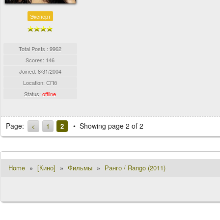
Эксперт
Total Posts : 9962
Scores: 146
Joined:
8/31/2004
Location: СПб
Status:
offline
Page:
Showing page 2 of 2
<
1
2
Home
»
[Кино]
»
Фильмы
»
Ранго / Rango (2011)