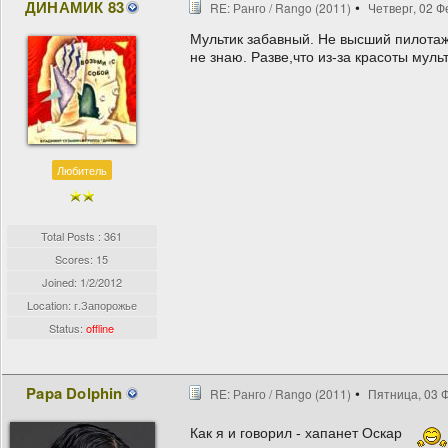
ДИНАМИК 83
RE: Ранго / Rango (2011)
Четверг, 02 Ф
Мультик забавный. Не высший пилотаж
не знаю. Разве,что из-за красоты мульт
Любитель
Total Posts : 361
Scores: 15
Joined:
1/2/2012
Location: г.Запорожье
Status:
offline
Papa Dolphin
RE: Ранго / Rango (2011)
Пятница, 03 Ф
Как я и говорил - хапанет Оскар