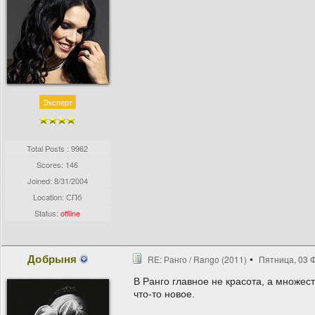
Эксперт
Total Posts : 9962
Scores: 146
Joined:
8/31/2004
Location: СПб
Status:
offline
Добрыня
RE: Ранго / Rango (2011)
Пятница, 03 Ф
В Ранго главное не красота, а множе
что-то новое.