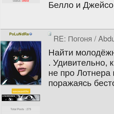
Status:
offline
Белло и Джейсо
PoLuNdRa
RE: Погоня / Abdu
Найти молодёжн
. Удивительно, 
не про Лотнера 
поражаясь бест
киноманИАк
Total Posts : 273