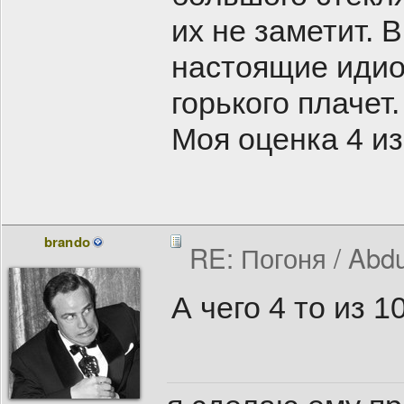
их не заметит. 
настоящие идио
горького плачет.
Моя оценка 4 из
brando
RE: Погоня / Abdu
А чего 4 то из 1