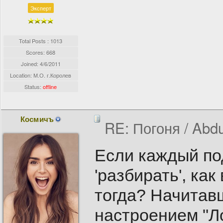
Эксперт
Total Posts : 1013
Scores: 668
Joined:
4/6/2011
Location: М.О. г.Королев
Status:
offline
Космичъ
RE: Погоня / Abdu
Если каждый по
'разбирать', ка
тогда? Начитавш
настроением "Ло