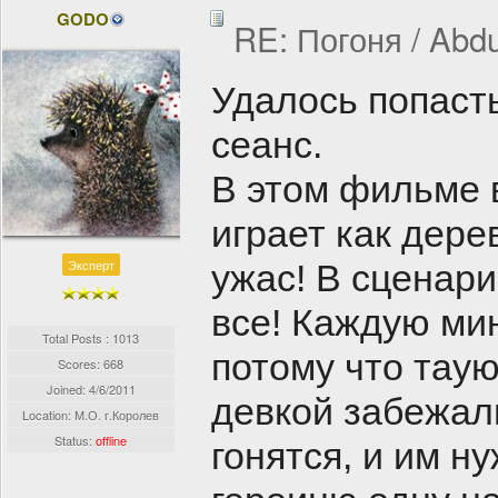
GODO
RE: Погоня / Abdu
Удалось попаст
сеанс.
В этом фильме в
играет как дере
Эксперт
ужас! В сценари
все! Каждую мин
Total Posts : 1013
потому что таую
Scores: 668
Joined:
4/6/2011
девкой забежали
Location: М.О. г.Королев
Status:
offline
гонятся, и им н