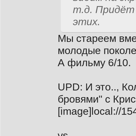
т.д. Придёт
этих.
Мы стареем вме
молодые поколен
А фильму 6/10.
UPD: И это.., К
бровями" с Кри
[image]local:/
vs.