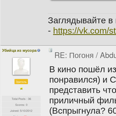
Заглядывайте в 
-
https://vk.com/
Убийца из мусора
RE: Погоня / Abdu
В кино пошёл и
понравился) и С
Зритель
представить что
приличный филь
Total Posts : 36
Scores: 0
(Вспрыгнула? 6
Joined:
5/10/2012