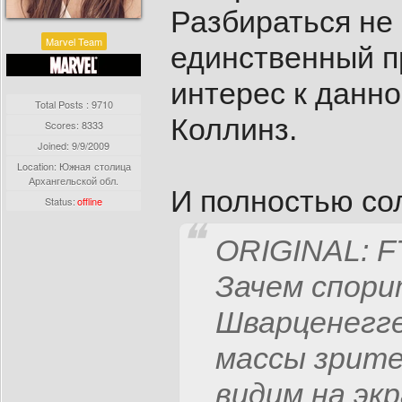
Разбираться не 
Marvel Team
единственный п
интерес к данно
Total Posts : 9710
Коллинз.
Scores: 8333
Joined:
9/9/2009
Location: Южная столица
Архангельской обл.
И полностью со
Status:
offline
ORIGINAL: 
Зачем спори
Шварценегге
массы зрите
видим на эк