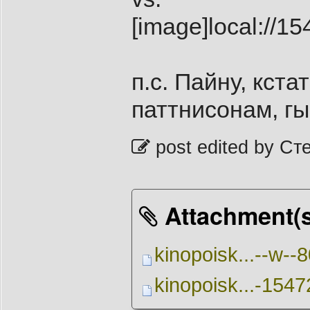
[image]local:/
п.с. Пайну, кст
паттнисонам, гы
post edited by Ст
Attachment(s
kinopoisk...--w--
kinopoisk...-154