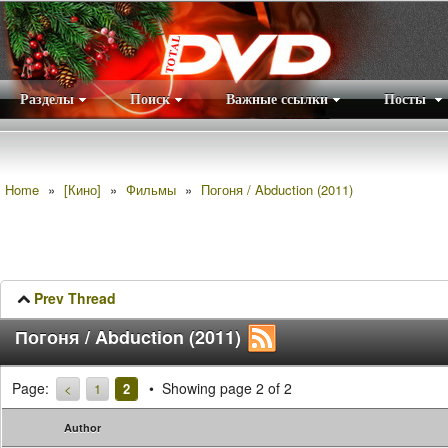
Разделы
Поиск
Важные ссылки
Посты
Правила
|
Home
»
[Кино]
»
Фильмы
»
Погоня / Abduction (2011)
Prev Thread
Погоня / Abduction (2011)
Page:
Showing page 2 of 2
<
1
2
Author