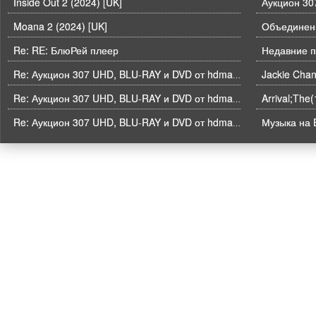
Inside Out 2 (2024) [UK]
Moana 2 (2024) [UK]
Объединени
Re: RE: БлюРей плеер
Недавние п
Re: Аукцион 307 UHD, BLU-RAY и DVD от hdmaniac, окончание торгов в ЧЕТВЕРГ 6.08 в 21ч00м00с. по времени форума
Arrival;The
Re: Аукцион 307 UHD, BLU-RAY и DVD от hdmaniac, окончание торгов в ЧЕТВЕРГ 6.08 в 21ч00м00с. по времени форума
Музыка на B
Re: Аукцион 307 UHD, BLU-RAY и DVD от hdmaniac, окончание торгов в ЧЕТВЕРГ 6.08 в 21ч00м00с. по времени форума