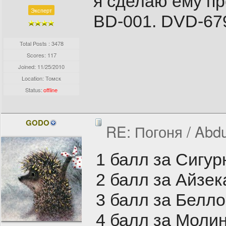
я сделаю ему пр
Эксперт
BD-001. DVD-679.
Total Posts : 3478
Scores: 117
Joined:
11/25/2010
Location: Томск
Status:
offline
GODO
RE: Погоня / Abdu
1 балл за Сигур
2 балл за Айзек
3 балл за Белло
4 балл за Молин