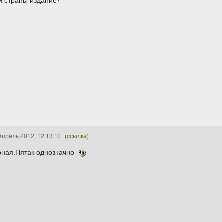
ой страны издание?
Апрель 2012, 12:13:10
(
ссылка
)
рная.Пятак однозначно