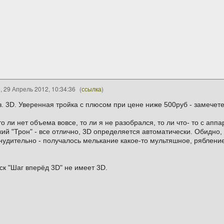
 29 Апрель 2012, 10:34:36
(
ссылка
)
.з. 3D. Уверенная тройка с плюсом при цене ниже 500руб - замечет
о ли нет объема вовсе, то ли я не разобрался, то ли что- то с аппа
кий "Трон" - все отлично, 3D определяется автоматически. Обидно,
инудительно - получалось мелькание какое-то мультяшное, рябление
ск "Шаг вперёд 3D" не имеет 3D.