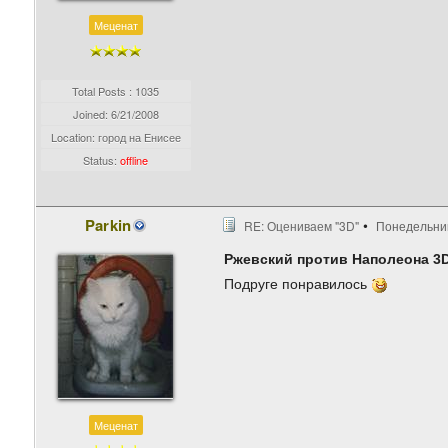
Меценат
Total Posts : 1035
Joined:
6/21/2008
Location: город на Енисее
Status:
offline
Parkin
RE: Оцениваем "3D"
Понедельник
Ржевский против Наполеона 3
Подруге понравилось
Меценат