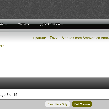
ты
Фото
Доп. Списки
Правила
|
Zavvi
|
Amazon.com
Amazon.ca
Amaz
3D"
ge 3 of 15
Essentials Only
Full Version