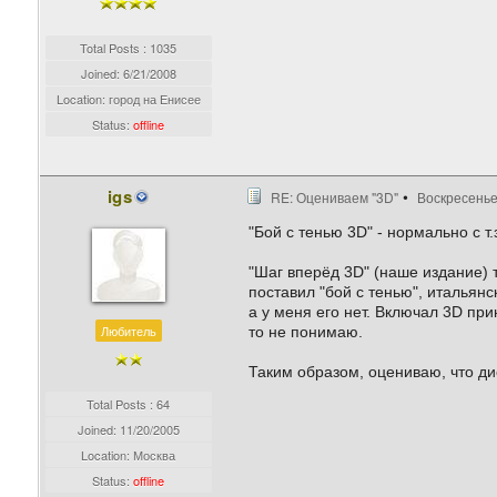
Total Posts : 1035
Joined:
6/21/2008
Location: город на Енисее
Status:
offline
igs
RE: Оцениваем "3D"
Воскресенье,
"Бой с тенью 3D" - нормально с т
"Шаг вперёд 3D" (наше издание) т
поставил "бой с тенью", итальянс
а у меня его нет. Включал 3D пр
Любитель
то не понимаю.
Таким образом, оцениваю, что ди
Total Posts : 64
Joined:
11/20/2005
Location: Москва
Status:
offline