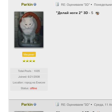
Parkin
RE: Оцениваем "3D"
Понедельник
"Делай ноги 2" 3D
- 5
Меценат
Total Posts : 1035
Joined:
6/21/2008
Location: город на Енисее
Status:
offline
Parkin
RE: Оцениваем "3D"
Среда, 11 Ап