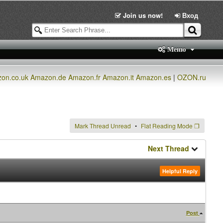
Join us now!
Вход
Меню
on.co.uk
Amazon.de
Amazon.fr
Amazon.it
Amazon.es
|
OZON.ru
Mark Thread Unread
Flat Reading Mode
❐
Next Thread
Helpful Reply
Post