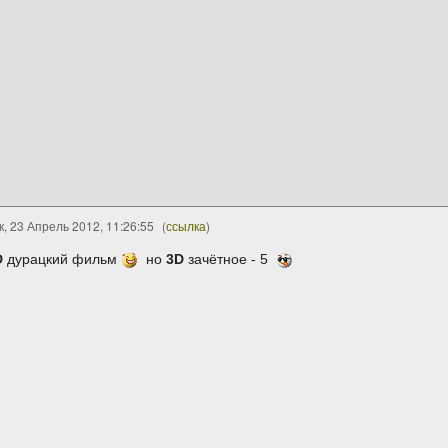
, 23 Апрель 2012, 11:26:55
(
ссылка
)
D
дурацкий фильм
но
3D
зачётное - 5