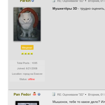
Parkin
RE: Оцениваем "3D"
Вторник, 01 
Мушкетёры 3D
- трудно оценить,
Меценат
Total Posts : 1035
Joined:
6/21/2008
Location: город на Енисее
Status:
offline
Pan Fedor
RE: Оцениваем "3D"
Вторник, 01 
Мышонок, тебе то какое дело? Или