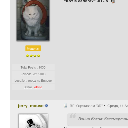
"Кот в сапогах" 3D - 5
Меценат
Total Posts : 1035
Joined:
6/21/2008
Location: город на Енисее
Status:
offline
jerry_mouse
RE: Оцениваем "3D"
Среда, 11 Ап
Война богов: бессмертные