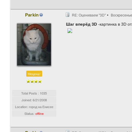
Parkin
RE: Оцениваем "3D"
Воскресенье,
Шаг вперёд 3D
-картинка в 3D от
Меценат
Total Posts : 1035
Joined:
6/21/2008
Location: город на Енисее
Status:
offline