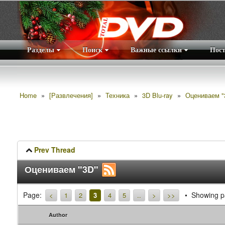
Разделы
Поиск
Важные ссылки
Пос
Home
»
[Развлечения]
»
Техника
»
3D Blu-ray
»
Оцениваем "
Prev Thread
Оцениваем "3D"
Page:
Showing pa
<
1
2
3
4
5
..
>
>>
Author