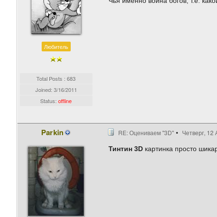
Чья именно война богов, т.е. как
Любитель
Total Posts : 683
Joined:
3/16/2011
Status:
offline
Parkin
RE: Оцениваем "3D"
Четверг, 12 
Тинтин 3D
картинка просто шика