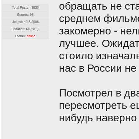
обращать не ста
Total Posts : 1830
Scores: 96
среднем фильме
Joined:
4/16/2008
закомерно - нел
Location: Мытищи
Status:
offline
лучшее. Ожидать
стоило изначаль
нас в России не
Посмотрел в два
пересмотреть ещ
нибудь наверно