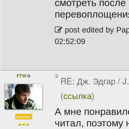
смотреть после
перевоплощения
post edited by Pa
02:52:09
FTW
RE: Дж. Эдгар / J
(
ссылка
)
А мне понравил
Ценитель
читал, поэтому