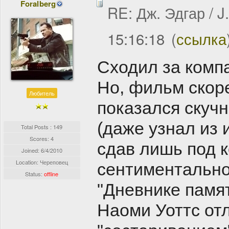
Foralberg
RE: Дж. Эдгар / J
15:16:18
(
ссылка
Сходил за компа
Но, фильм скоре
Любитель
показался скуч
(даже узнал из 
Total Posts : 149
Scores: 4
сдав лишь под к
Joined:
6/4/2010
Location: Череповец
сентиментальнос
Status:
offline
"Дневнике памят
Наоми Уоттс отл