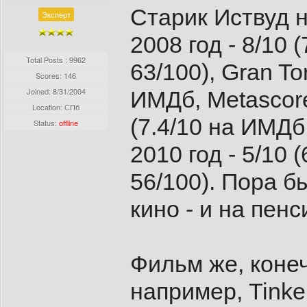
Старик Иствуд н
Эксперт
2008 год - 8/10 
Total Posts : 9962
63/100), Gran Tor
Scores: 146
Joined:
8/31/2004
ИМДб, Metascore:
Location: СПб
(7.4/10 на ИМДб,
Status:
offline
2010 год - 5/10 
56/100). Пора б
кино - и на пенс
Фильм же, конечн
например, Tinker