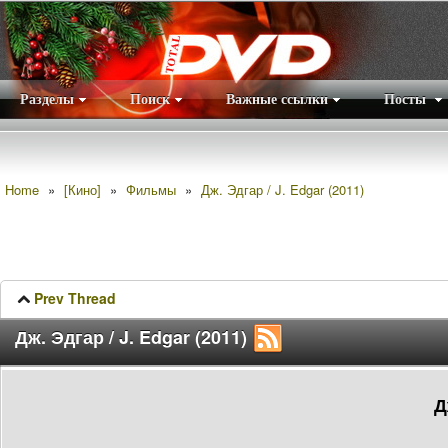
Разделы
Поиск
Важные ссылки
Посты
Правила
|
Home
»
[Кино]
»
Фильмы
»
Дж. Эдгар / J. Edgar (2011)
Prev Thread
Дж. Эдгар / J. Edgar (2011)
Д