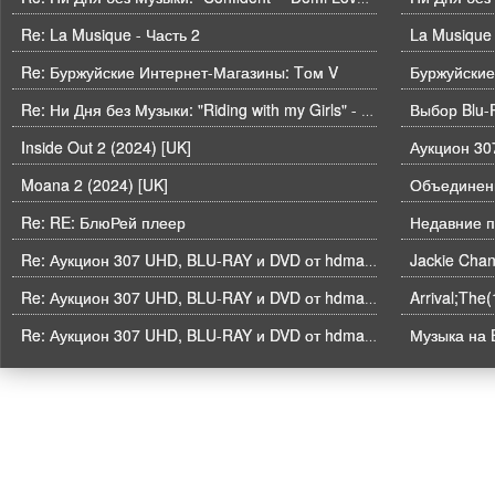
Re: La Musique - Часть 2
La Musique 
Re: Буржуйские Интернет-Магазины: Tом V
Буржуйские
Выбор Blu-
Re: Ни Дня без Музыки: "Riding with my Girls" - Die Spitz
Inside Out 2 (2024) [UK]
Moana 2 (2024) [UK]
Объединени
Re: RE: БлюРей плеер
Недавние п
Re: Аукцион 307 UHD, BLU-RAY и DVD от hdmaniac, окончание торгов в ЧЕТВЕРГ 6.08 в 21ч00м00с. по времени форума
Arrival;The
Re: Аукцион 307 UHD, BLU-RAY и DVD от hdmaniac, окончание торгов в ЧЕТВЕРГ 6.08 в 21ч00м00с. по времени форума
Музыка на B
Re: Аукцион 307 UHD, BLU-RAY и DVD от hdmaniac, окончание торгов в ЧЕТВЕРГ 6.08 в 21ч00м00с. по времени форума