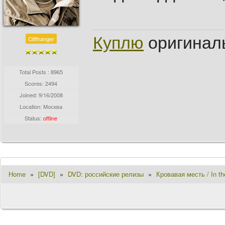
Куплю
оригинал
Cliffhanger
Total Posts : 8965
Scores: 2494
Joined:
9/16/2008
Location: Москва
Status:
offline
Home
»
[DVD]
»
DVD: российские релизы
»
Кровавая месть / In th