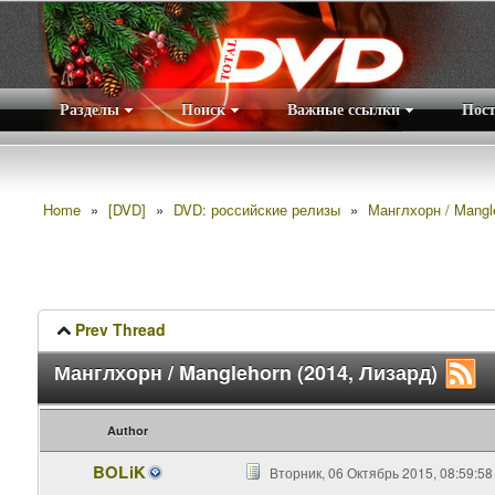
Разделы
Поиск
Важные ссылки
Пос
Home
»
[DVD]
»
DVD: российские релизы
»
Манглхорн / Mangle
Prev Thread
Манглхорн / Manglehorn (2014, Лизард)
Author
BOLiK
Вторник, 06 Октябрь 2015, 08:59:58