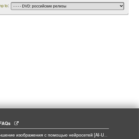
:
mp to
l FAQs
Улучшение изображения с помощью нейросетей [AI-UPSCALE]