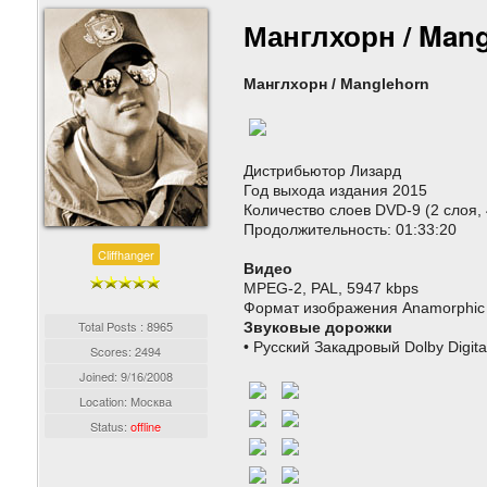
Манглхорн / Mang
Манглхорн / Manglehorn
Дистрибьютор Лизард
Год выхода издания 2015
Количество слоев DVD-9 (2 слоя, 
Продолжительность: 01:33:20
Cliffhanger
Видео
MPEG-2, PAL, 5947 kbps
Формат изображения Anamorphic 
Total Posts : 8965
Звуковые дорожки
• Русский Закадровый Dolby Digita
Scores: 2494
Joined:
9/16/2008
Location: Москва
Status:
offline