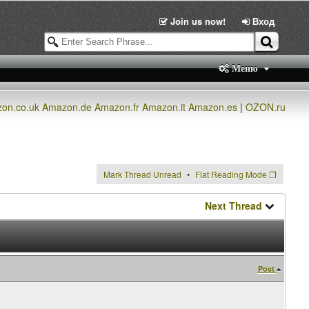
Join us now!
Вход
Меню
on.co.uk
Amazon.de
Amazon.fr
Amazon.it
Amazon.es
|
OZON.ru
Mark Thread Unread
Flat Reading Mode
❐
Next Thread
Post