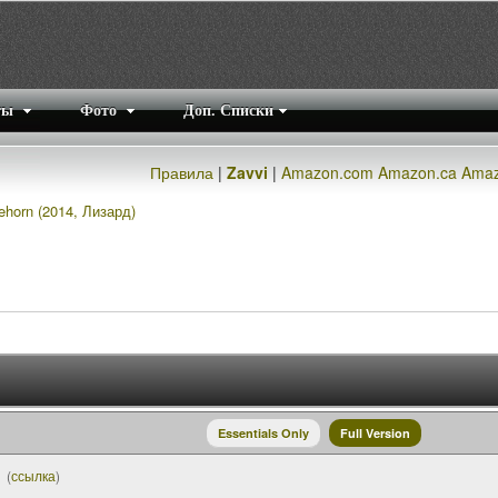
ты
Фото
Доп. Списки
Правила
|
Zavvi
|
Amazon.com
Amazon.ca
Amaz
horn (2014, Лизард)
Essentials Only
Full Version
(
ссылка
)