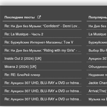
Последние посты
Популярн
Ни Дня без
Re: Ни Дня без Музыки: "Confident" - Demi Lovato
Re: La Musique - Часть 2
La Musique 
Re: Буржуйские Интернет-Магазины: Tом V
Буржуйские
Выбор Blu-
Re: Ни Дня без Музыки: "Riding with my Girls" - Die Spitz
Inside Out 2 (2024) [UK]
Moana 2 (2024) [UK]
Объединени
Re: RE: БлюРей плеер
Недавние п
Re: Аукцион 307 UHD, BLU-RAY и DVD от hdmaniac, окончание торгов в ЧЕТВЕРГ 6.08 в 21ч00м00с. по времени форума
Arrival;The
Re: Аукцион 307 UHD, BLU-RAY и DVD от hdmaniac, окончание торгов в ЧЕТВЕРГ 6.08 в 21ч00м00с. по времени форума
Музыка на B
Re: Аукцион 307 UHD, BLU-RAY и DVD от hdmaniac, окончание торгов в ЧЕТВЕРГ 6.08 в 21ч00м00с. по времени форума