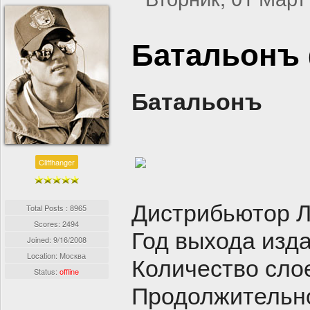
Батальонъ 
Батальонъ
Cliffhanger
Дистрибьютор 
Total Posts : 8965
Scores: 2494
Год выхода изд
Joined:
9/16/2008
Location: Москва
Количество слое
Status:
offline
Продолжительно