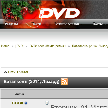
Разделы
Поиск
Важные ссылки
Посты
Правила
|
Home
»
[DVD]
»
DVD: российские релизы
»
Батальонъ (2014, Лизар
Prev Thread
Батальонъ (2014, Лизард)
Author
BOLiK
Вторник, 01 Март 